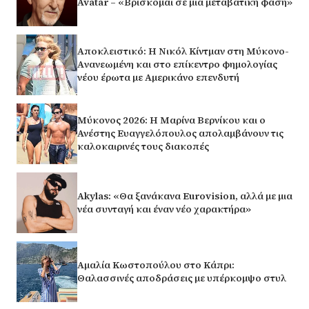
Avatar – «Βρίσκομαι σε μια μεταβατική φάση»
Αποκλειστικό: Η Νικόλ Κίντμαν στη Μύκονο-
Aνανεωμένη και στο επίκεντρο φημολογίας
νέου έρωτα με Αμερικάνο επενδυτή
Μύκονος 2026: Η Μαρίνα Βερνίκου και ο
Ανέστης Ευαγγελόπουλος απολαμβάνουν τις
καλοκαιρινές τους διακοπές
Akylas: «Θα ξανάκανα Eurovision, αλλά με μια
νέα συνταγή και έναν νέο χαρακτήρα»
Αμαλία Κωστοπούλου στο Κάπρι:
Θαλασσινές αποδράσεις με υπέρκομψο στυλ