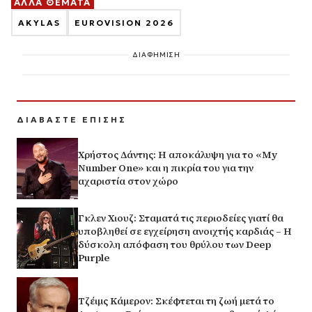
ΑΛΛΑ ΘΕΜΑΤΑ
AKYLAS
EUROVISION 2026
ΔΙΑΦΗΜΙΣΗ
ΔΙΑΒΑΣΤΕ ΕΠΙΣΗΣ
Χρήστος Δάντης: Η αποκάλυψη για το «My
Number One» και η πικρία του για την
αχαριστία στον χώρο
Γκλεν Χιουζ: Σταματά τις περιοδείες γιατί θα
υποβληθεί σε εγχείρηση ανοιχτής καρδιάς – Η
δύσκολη απόφαση του θρύλου των Deep
Purple
Τζέιμς Κάμερον: Σκέφτεται τη ζωή μετά το