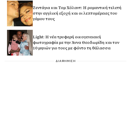
Ζεντάγια και Τομ Χόλαντ: Η ρομαντική τελετή
στην αγγλική εξοχή και οι λεπτομέρειες του
γάμου τους
Light: Η νέα τρυφερή οικογενειακή
φωτογραφία με την Άννα Θεοδωρίδη και τον
10 μηνών γιο τους με φόντο τη θάλασσα
ΔΙΑΦΗΜΙΣΗ