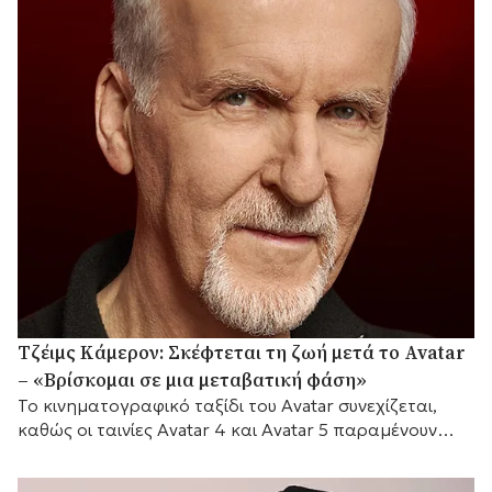
Τζέιμς Κάμερον: Σκέφτεται τη ζωή μετά το Avatar
– «Βρίσκομαι σε μια μεταβατική φάση»
Το κινηματογραφικό ταξίδι του Avatar συνεχίζεται,
καθώς οι ταινίες Avatar 4 και Avatar 5 παραμένουν
προγραμματισμένες για το 2029 και το 2031
αντίστοιχα