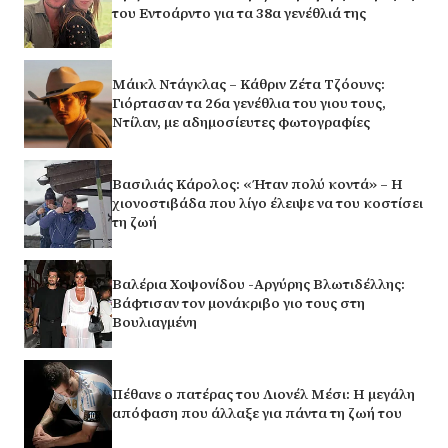
του Εντοάρντο για τα 38α γενέθλιά της
Μάικλ Ντάγκλας – Κάθριν Ζέτα Τζόουνς:
Γιόρτασαν τα 26α γενέθλια του γιου τους,
Ντίλαν, με αδημοσίευτες φωτογραφίες
Βασιλιάς Κάρολος: «Ήταν πολύ κοντά» – Η
χιονοστιβάδα που λίγο έλειψε να του κοστίσει
τη ζωή
Βαλέρια Χοψονίδου -Αργύρης Βλωτιδέλλης:
Βάφτισαν τον μονάκριβο γιο τους στη
Βουλιαγμένη
Πέθανε ο πατέρας του Λιονέλ Μέσι: Η μεγάλη
απόφαση που άλλαξε για πάντα τη ζωή του