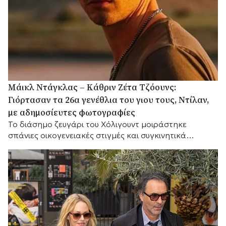
Μάικλ Ντάγκλας – Κάθριν Ζέτα Τζόουνς:
Γιόρτασαν τα 26α γενέθλια του γιου τους, Ντίλαν,
με αδημοσίευτες φωτογραφίες
Το διάσημο ζευγάρι του Χόλιγουντ μοιράστηκε
σπάνιες οικογενειακές στιγμές και συγκινητικά
αισθήματα, με τη μικρή του αδελφή Κάρις να
προσθέτει τις δικές της θερμές ευχές.