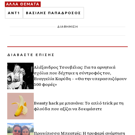
ΑΛΛΑ ΘΕΜΑΤΑ
ΑΝΤ1
ΒΑΣΙΛΗΣ ΠΑΠΑΔΡΟΣΟΣ
ΔΙΑΦΗΜΙΣΗ
ΔΙΑΒΑΣΤΕ ΕΠΙΣΗΣ
Αλέξανδρος Τσουβέλας: Για τα αρνητικά
σχόλια που δέχτηκε η σύντροφός του,
Ευαγγελία Καρύδη – «Θα την υπερασπιζόμουν
500 φορές»
Beauty hack με μπανάνα: Το απλό trick με τη
φλούδα που αξίζει να δοκιμάσετε
Πριγκίπισσα Μπεατρίς: Η τρυφερή ανάρτηση