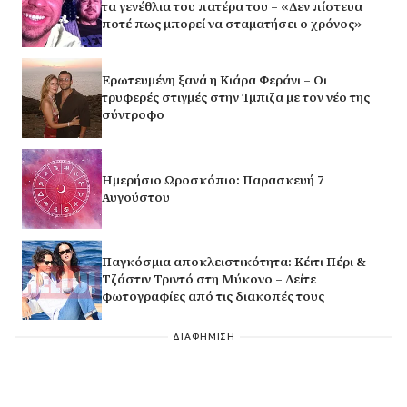
τα γενέθλια του πατέρα του – «Δεν πίστευα
ποτέ πως μπορεί να σταματήσει ο χρόνος»
Ερωτευμένη ξανά η Κιάρα Φεράνι – Οι
τρυφερές στιγμές στην Ίμπιζα με τον νέο της
σύντροφο
Ημερήσιο Ωροσκόπιο: Παρασκευή 7
Αυγούστου
Παγκόσμια αποκλειστικότητα: Κέιτι Πέρι &
Τζάστιν Τριντό στη Μύκονο – Δείτε
φωτογραφίες από τις διακοπές τους
ΔΙΑΦΗΜΙΣΗ