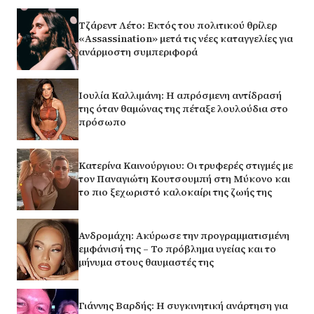
Τζάρεντ Λέτο: Εκτός του πολιτικού θρίλερ
«Assassination» μετά τις νέες καταγγελίες για
ανάρμοστη συμπεριφορά
Ιουλία Καλλιμάνη: Η απρόσμενη αντίδρασή
της όταν θαμώνας της πέταξε λουλούδια στο
πρόσωπο
Κατερίνα Καινούργιου: Οι τρυφερές στιγμές με
τον Παναγιώτη Κουτσουμπή στη Μύκονο και
το πιο ξεχωριστό καλοκαίρι της ζωής της
Ανδρομάχη: Ακύρωσε την προγραμματισμένη
εμφάνισή της – Το πρόβλημα υγείας και το
μήνυμα στους θαυμαστές της
Γιάννης Βαρδής: Η συγκινητική ανάρτηση για