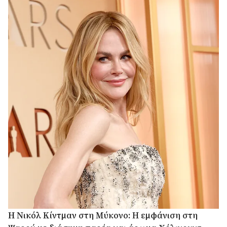
H Νικόλ Κίντμαν στη Μύκονο: Η εμφάνιση στη