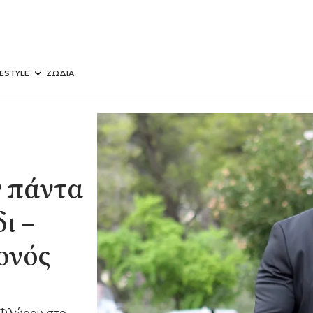
FESTYLE
ΖΩΔΙΑ
ν πάντα
ι –
ονός