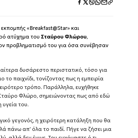
 εκπομπής «Breakfast@Star» και
αρό ατύχημα του
Σταύρου Φλώρου
,
τον προβληματισμό του για όσα συνέβησαν
διαίτερα δυσάρεστο περιστατικό, τόσο για
διο το παιχνίδι, τονίζοντας πως η εμπειρία
 χειρότερο τρόπο. Παράλληλα, ευχήθηκε
Σταύρο Φλώρο, σημειώνοντας πως από εδώ
η υγεία του.
γικό γεγονός, η χειρότερη κατάληξη που θα
λλά πάνω απ’ όλα το παιδί. Πήγε να ζήσει μια
ύ, αλλά δεν έγινε. Του ευχόμαστε ό,τι