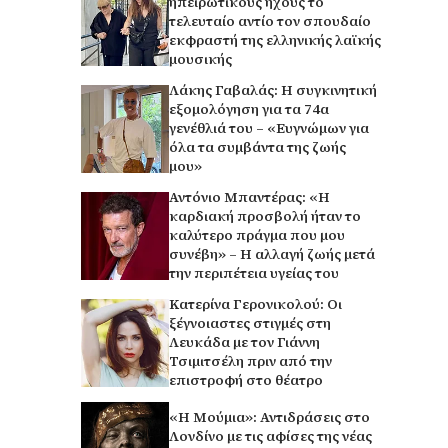
ηπειρώτικους ήχους το
τελευταίο αντίο τον σπουδαίο
εκφραστή της ελληνικής λαϊκής
μουσικής
Λάκης Γαβαλάς: Η συγκινητική
εξομολόγηση για τα 74α
γενέθλιά του – «Ευγνώμων για
όλα τα συμβάντα της ζωής
μου»
Αντόνιο Μπαντέρας: «Η
καρδιακή προσβολή ήταν το
καλύτερο πράγμα που μου
συνέβη» – Η αλλαγή ζωής μετά
την περιπέτεια υγείας του
Κατερίνα Γερονικολού: Οι
ξέγνοιαστες στιγμές στη
Λευκάδα με τον Γιάννη
Τσιμιτσέλη πριν από την
επιστροφή στο θέατρο
«Η Μούμια»: Αντιδράσεις στο
Λονδίνο με τις αφίσες της νέας