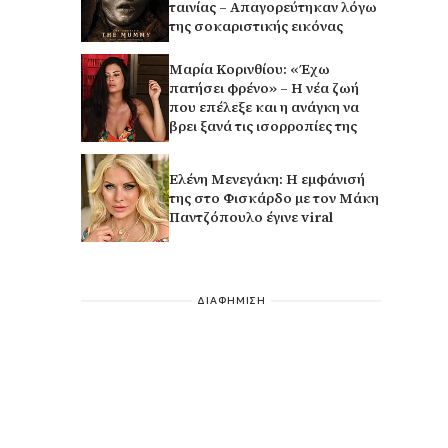
ταινίας – Απαγορεύτηκαν λόγω
της σοκαριστικής εικόνας
Μαρία Κορινθίου: «Έχω
πατήσει φρένο» – Η νέα ζωή
που επέλεξε και η ανάγκη να
βρει ξανά τις ισορροπίες της
Ελένη Μενεγάκη: Η εμφάνισή
της στο Φισκάρδο με τον Μάκη
Παντζόπουλο έγινε viral
ΔΙΑΦΗΜΙΣΗ