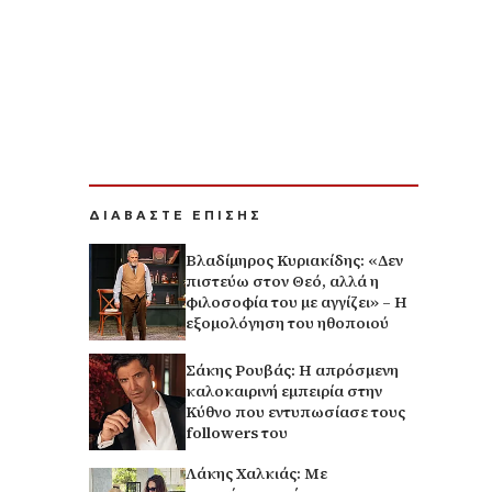
ΔΙΑΒΑΣΤΕ ΕΠΙΣΗΣ
Βλαδίμηρος Κυριακίδης: «Δεν
πιστεύω στον Θεό, αλλά η
φιλοσοφία του με αγγίζει» – Η
εξομολόγηση του ηθοποιού
Σάκης Ρουβάς: Η απρόσμενη
καλοκαιρινή εμπειρία στην
Κύθνο που εντυπωσίασε τους
followers του
Λάκης Χαλκιάς: Με