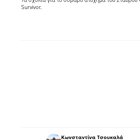
Τα σχόλια για το σοβαρό ατύχημα του Σταύρου
Survivor.
Κωνσταντίνα Τσουκαλά