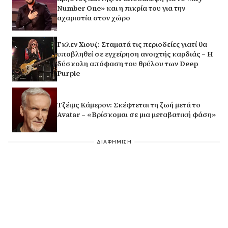
Number One» και η πικρία του για την
αχαριστία στον χώρο
Γκλεν Χιουζ: Σταματά τις περιοδείες γιατί θα
υποβληθεί σε εγχείρηση ανοιχτής καρδιάς – Η
δύσκολη απόφαση του θρύλου των Deep
Purple
Τζέιμς Κάμερον: Σκέφτεται τη ζωή μετά το
Avatar – «Βρίσκομαι σε μια μεταβατική φάση»
ΔΙΑΦΗΜΙΣΗ