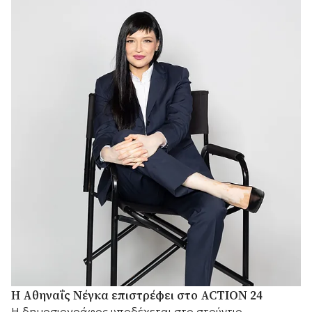
Η Αθηναΐς Νέγκα επιστρέφει στο ACTION 24
H δημοσιογράφος υποδέχεται στο στούντιο