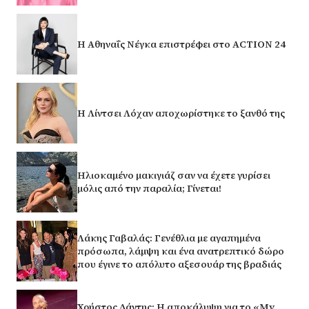
Η Αθηναΐς Νέγκα επιστρέφει στο ACTION 24
Η Λίντσει Λόχαν αποχωρίστηκε το ξανθό της
Ηλιοκαμένο μακιγιάζ σαν να έχετε γυρίσει
μόλις από την παραλία; Γίνεται!
Λάκης Γαβαλάς: Γενέθλια με αγαπημένα
πρόσωπα, λάμψη και ένα ανατρεπτικό δώρο
που έγινε το απόλυτο αξεσουάρ της βραδιάς
Χρήστος Δάντης: Η αποκάλυψη για το «My