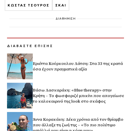
ΚΩΣΤΑΣ ΤΣΟΥΡΟΣ
ΣΚΑΙ
ΔΙΑΦΗΜΙΣΗ
ΔΙΑΒΑΣΤΕ ΕΠΙΣΗΣ
Εριέττα Κούρκουλου Λάτση: Στα 33 της κρατά
όσα έχουν πραγματικά αξία
Βάσω Λασκαράκη: «Blue therapy» στην
Κρήτη – Το φωσφοριζέ μπικίνι που απογείωσε
το καλοκαιρινό της look στο σκάφος
Άννα Κορακάκη: Δέκα χρόνια από τον θρίαμβο
που άλλαξε τη ζωή της – «Το πιο πολύτιμο
μετάλλιό μου είναι η κόρη μου»