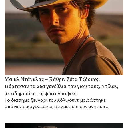
Μάικλ Ντάγκλας – Κάθριν Ζέτα Τζόουνς:
Γιόρτασαν τα 26α γενέθλια του γιου τους, Ντίλαν,
με αδημοσίευτες φωτογραφίες
Το διάσημο ζευγάρι του Χόλιγουντ μοιράστηκε
σπάνιες οικογενειακές στιγμές και συγκινητικά
αισθήματα, με τη μικρή του αδελφή Κάρις να
προσθέτει τις δικές της θερμές ευχές.