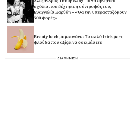
Αλέξανδρος Τσουβέλας: Για τα αρνητικά
σχόλια που δέχτηκε η σύντροφός του,
Ευαγγελία Καρύδη – «Θα την υπερασπιζόμουν
500 φορές»
Beauty hack με μπανάνα: Το απλό trick με τη
φλούδα που αξίζει να δοκιμάσετε
ΔΙΑΦΗΜΙΣΗ