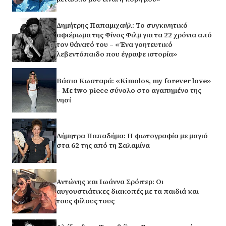
Δημήτρης Παπαμιχαήλ: Το συγκινητικό
αφιέρωμα της Φίνος Φιλμ για τα 22 χρόνια από
τον θάνατό του – «Ένα γοητευτικό
λεβεντόπαιδο που έγραψε ιστορία»
Βάσια Κωσταρά: «Kimolos, my forever love»
– Με two piece σύνολο στο αγαπημένο της
νησί
Δήμητρα Παπαδήμα: Η φωτογραφία με μαγιό
στα 62 της από τη Σαλαμίνα
Αντώνης και Ιωάννα Σρόιτερ: Οι
αυγουστιάτικες διακοπές με τα παιδιά και
τους φίλους τους