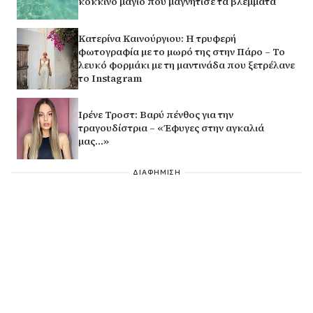
κόκκινο μαγιό που μαγνήτισε τα βλέμματα
Κατερίνα Καινούργιου: Η τρυφερή
φωτογραφία με το μωρό της στην Πάρο – Το
λευκό φορμάκι με τη μαντινάδα που ξετρέλανε
το Instagram
Ιρένε Τροστ: Βαρύ πένθος για την
τραγουδίστρια – «Έφυγες στην αγκαλιά
μας…»
ΔΙΑΦΗΜΙΣΗ