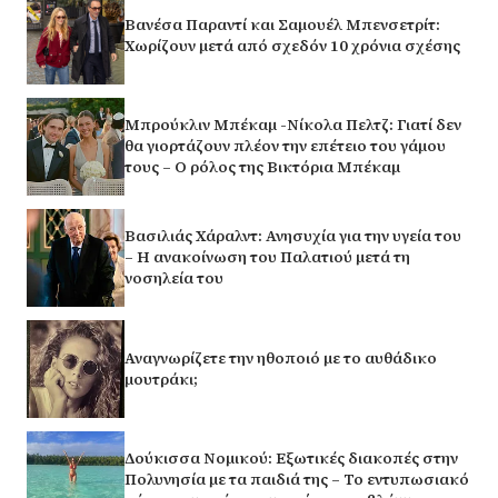
Βανέσα Παραντί και Σαμουέλ Μπενσετρίτ:
Χωρίζουν μετά από σχεδόν 10 χρόνια σχέσης
Μπρούκλιν Μπέκαμ -Νίκολα Πελτζ: Γιατί δεν
θα γιορτάζουν πλέον την επέτειο του γάμου
τους – Ο ρόλος της Βικτόρια Μπέκαμ
Βασιλιάς Χάραλντ: Ανησυχία για την υγεία του
– Η ανακοίνωση του Παλατιού μετά τη
νοσηλεία του
Αναγνωρίζετε την ηθοποιό με το αυθάδικο
μουτράκι;
Δούκισσα Νομικού: Εξωτικές διακοπές στην
Πολυνησία με τα παιδιά της – Το εντυπωσιακό