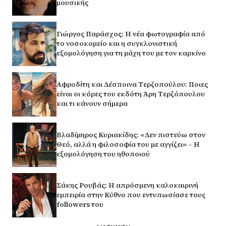
μουσικής
Γιώργος Παράσχος: Η νέα φωτογραφία από
το νοσοκομείο και η συγκλονιστική
εξομολόγηση για τη μάχη του με τον καρκίνο
Αφροδίτη και Δέσποινα Τερζοπούλου: Ποιες
είναι οι κόρες του εκδότη Άρη Τερζόπουλου
και τι κάνουν σήμερα
Βλαδίμηρος Κυριακίδης: «Δεν πιστεύω στον
Θεό, αλλά η φιλοσοφία του με αγγίζει» – Η
εξομολόγηση του ηθοποιού
Σάκης Ρουβάς: Η απρόσμενη καλοκαιρινή
εμπειρία στην Κύθνο που εντυπωσίασε τους
followers του