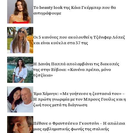
Το beauty look της Κάια Γκέρμπερ που θα
αντιγράψουμε
Οι 5 κανόνες που ακολουθεί η Τζένιφερ Λόπεζ
και είναι κούκλα στα 57 της
Η Δανάη Παππά απολαμβάνει τις διακοπές
της στην Εύβοια: «Κανένα πρέπει, μόνο
τζιτζίκια»
Έμα Χέμινγκ: «Με γοήτευσε η ζεστασιά του» –
Η πρώτη γνωριμία με τον Μπρους Γουίλις και η
ζωή τους μετά τη διάγνωση
Πέθανε ο Φραντσέσκο Γκουτσίνι – Η απώλεια
μιας εμβληματικής φωνής της ιταλικής