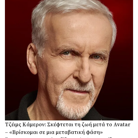
Τζέιμς Κάμερον: Σκέφτεται τη ζωή μετά το Avatar
– «Βρίσκομαι σε μια μεταβατική φάση»