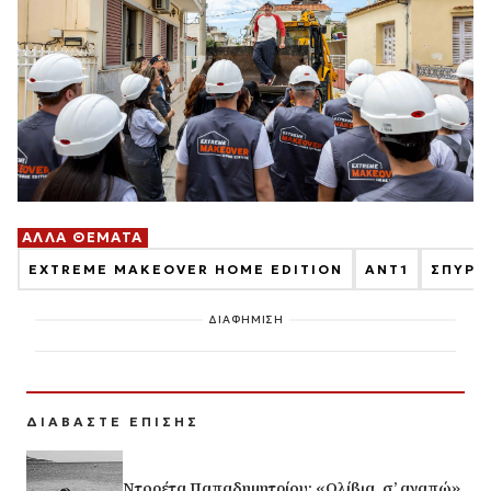
ΑΛΛΑ ΘΕΜΑΤΑ
EXTREME MAKEOVER HOME EDITION
ΑΝΤ1
ΣΠΥΡΟ
ΔΙΑΦΗΜΙΣΗ
ΔΙΑΒΑΣΤΕ ΕΠΙΣΗΣ
Ντορέτα Παπαδημητρίου: «Ολίβια, σ’ αγαπώ»