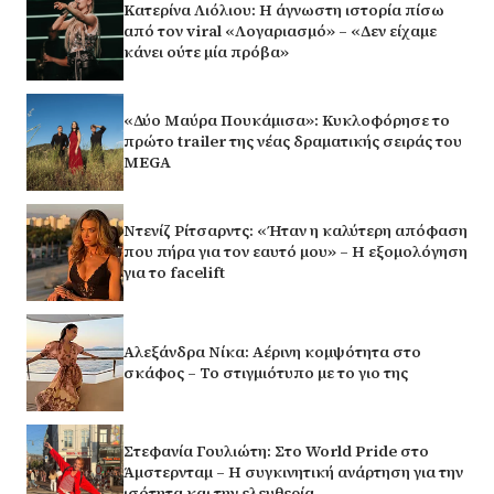
Κατερίνα Λιόλιου: Η άγνωστη ιστορία πίσω
από τον viral «Λογαριασμό» – «Δεν είχαμε
κάνει ούτε μία πρόβα»
«Δύο Μαύρα Πουκάμισα»: Κυκλοφόρησε το
πρώτο trailer της νέας δραματικής σειράς του
MEGA
Ντενίζ Ρίτσαρντς: «Ήταν η καλύτερη απόφαση
που πήρα για τον εαυτό μου» – Η εξομολόγηση
για το facelift
Αλεξάνδρα Νίκα: Αέρινη κομψότητα στο
σκάφος – Το στιγμιότυπο με το γιο της
Στεφανία Γουλιώτη: Στο World Pride στο
Άμστερνταμ – Η συγκινητική ανάρτηση για την
ισότητα και την ελευθερία