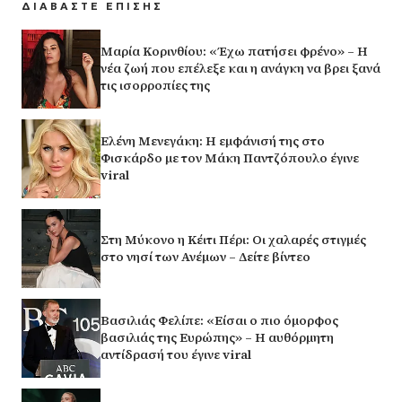
ΔΙΑΒΑΣΤΕ ΕΠΙΣΗΣ
Μαρία Κορινθίου: «Έχω πατήσει φρένο» – Η
νέα ζωή που επέλεξε και η ανάγκη να βρει ξανά
τις ισορροπίες της
Ελένη Μενεγάκη: Η εμφάνισή της στο
Φισκάρδο με τον Μάκη Παντζόπουλο έγινε
viral
Στη Μύκονο η Κέιτι Πέρι: Οι χαλαρές στιγμές
στο νησί των Ανέμων – Δείτε βίντεο
Βασιλιάς Φελίπε: «Είσαι ο πιο όμορφος
βασιλιάς της Ευρώπης» – Η αυθόρμητη
αντίδρασή του έγινε viral