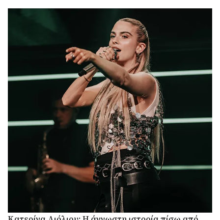
Κατερίνα Λιόλιου: Η άγνωστη ιστορία πίσω από