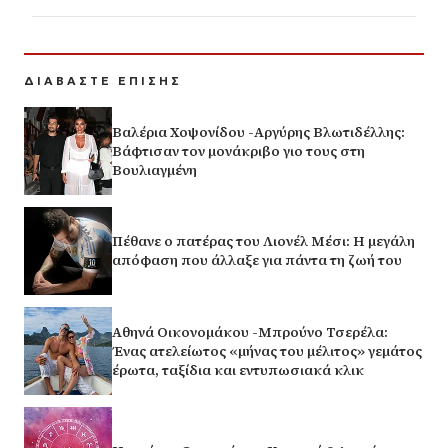
ΔΙΑΒΑΣΤΕ ΕΠΙΣΗΣ
Βαλέρια Χοψονίδου -Αργύρης Βλωτιδέλλης:
Βάφτισαν τον μονάκριβο γιο τους στη
Βουλιαγμένη
Πέθανε ο πατέρας του Λιονέλ Μέσι: Η μεγάλη
απόφαση που άλλαξε για πάντα τη ζωή του
Αθηνά Οικονομάκου -Μπρούνο Τσερέλα:
Ένας ατελείωτος «μήνας του μέλιτος» γεμάτος
έρωτα, ταξίδια και εντυπωσιακά κλικ