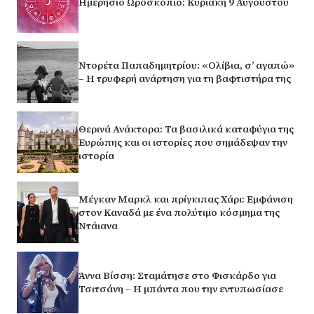
Ημερήσιο Ωροσκόπιο: Κυριακή 9 Αυγούστου
Ντορέτα Παπαδημητρίου: «Ολίβια, σ’ αγαπώ»
– Η τρυφερή ανάρτηση για τη βαφτιστήρα της
Θερινά Ανάκτορα: Τα βασιλικά καταφύγια της
Ευρώπης και οι ιστορίες που σημάδεψαν την
ιστορία
Μέγκαν Μαρκλ και πρίγκιπας Χάρι: Εμφάνιση
στον Καναδά με ένα πολύτιμο κόσμημα της
Ντάιανα
Άννα Βίσση: Σταμάτησε στο Φισκάρδο για
Τσιτσάνη – Η μπάντα που την εντυπωσίασε