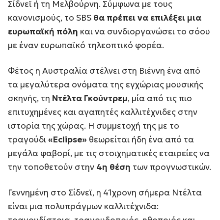
Σίδνεϊ ή τη Μελβούρνη. Σύμφωνα με τους
κανονισμούς, το SBS
θα πρέπει να επιλέξει μια
ευρωπαϊκή πόλη
και να συνδιοργανώσει το σόου
με έναν ευρωπαϊκό τηλεοπτικό φορέα.
Φέτος η Αυστραλία στέλνει στη Βιέννη ένα από
τα μεγαλύτερα ονόματα της εγχώριας μουσικής
σκηνής, τη
Ντέλτα Γκούντρεμ
, μία από τις πιο
επιτυχημένες και αγαπητές καλλιτέχνιδες στην
ιστορία της χώρας. Η συμμετοχή της με το
τραγούδι
«Eclipse»
θεωρείται ήδη ένα από τα
μεγάλα φαβορί, με τις στοιχηματικές εταιρείες να
την τοποθετούν στην
4η θέση
των προγνωστικών.
Γεννημένη στο Σίδνεϊ, η 41χρονη σήμερα Ντέλτα
είναι μια πολυπράγμων καλλιτέχνιδα:
τραγουδίστρια, τραγουδοποιός, ηθοποιός και