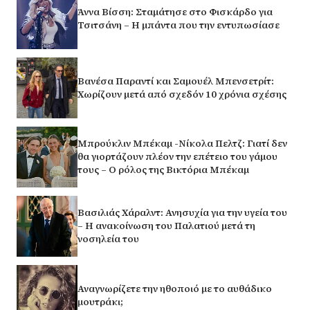
Άννα Βίσση: Σταμάτησε στο Φισκάρδο για
Τσιτσάνη – Η μπάντα που την εντυπωσίασε
Βανέσα Παραντί και Σαμουέλ Μπενσετρίτ:
Χωρίζουν μετά από σχεδόν 10 χρόνια σχέσης
Μπρούκλιν Μπέκαμ -Νίκολα Πελτζ: Γιατί δεν
θα γιορτάζουν πλέον την επέτειο του γάμου
τους – Ο ρόλος της Βικτόρια Μπέκαμ
Βασιλιάς Χάραλντ: Ανησυχία για την υγεία του
– Η ανακοίνωση του Παλατιού μετά τη
νοσηλεία του
Αναγνωρίζετε την ηθοποιό με το αυθάδικο
μουτράκι;