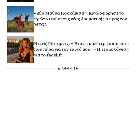
«Δύο Μαύρα Πουκάμισα»: Κυκλοφόρησε το
πρώτο trailer της νέας δραματικής σειράς του
MEGA
Ντενίζ Ρίτσαρντς: «Ήταν η καλύτερη απόφαση
που πήρα για τον εαυτό μου» – Η εξομολόγηση
για το facelift
ΔΙΑΦΗΜΙΣΗ