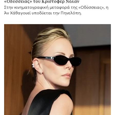
«Οδύσσειας» του Κρίστοφερ Νόλαν
Στην κινηματογραφική μεταφορά της «Οδύσσειας», η
Άν Χάθαγουεϊ υποδύεται την Πηνελόπη.