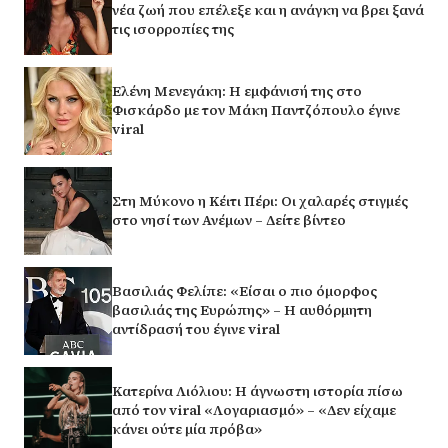
νέα ζωή που επέλεξε και η ανάγκη να βρει ξανά
τις ισορροπίες της
Ελένη Μενεγάκη: Η εμφάνισή της στο
Φισκάρδο με τον Μάκη Παντζόπουλο έγινε
viral
Στη Μύκονο η Κέιτι Πέρι: Οι χαλαρές στιγμές
στο νησί των Ανέμων – Δείτε βίντεο
Βασιλιάς Φελίπε: «Είσαι ο πιο όμορφος
βασιλιάς της Ευρώπης» – Η αυθόρμητη
αντίδρασή του έγινε viral
Κατερίνα Λιόλιου: Η άγνωστη ιστορία πίσω
από τον viral «Λογαριασμό» – «Δεν είχαμε
κάνει ούτε μία πρόβα»