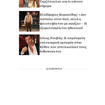
Τερζόπουλου και τι κάνουν
σήμερα
Βλαδίμηρος Κυριακίδης: «Δεν
πιστεύω στον Θεό, αλλά η
φιλοσοφία του με αγγίζει» – Η
εξομολόγηση του ηθοποιού
Σάκης Ρουβάς: Η απρόσμενη
καλοκαιρινή εμπειρία στην
Κύθνο που εντυπωσίασε τους
followers του
ΔΙΑΦΗΜΙΣΗ