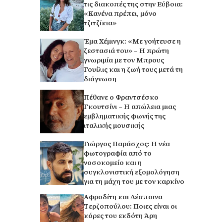
τις διακοπές της στην Εύβοια:
«Κανένα πρέπει, μόνο
τζιτζίκια»
Έμα Χέμινγκ: «Με γοήτευσε η
ζεστασιά του» – Η πρώτη
γνωριμία με τον Μπρους
Γουίλις και η ζωή τους μετά τη
διάγνωση
Πέθανε ο Φραντσέσκο
Γκουτσίνι – Η απώλεια μιας
εμβληματικής φωνής της
ιταλικής μουσικής
Γιώργος Παράσχος: Η νέα
φωτογραφία από το
νοσοκομείο και η
συγκλονιστική εξομολόγηση
για τη μάχη του με τον καρκίνο
Αφροδίτη και Δέσποινα
Τερζοπούλου: Ποιες είναι οι
κόρες του εκδότη Άρη