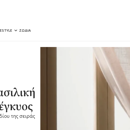
FESTYLE
ΖΩΔΙΑ
ασιλική
 έγκυος
δίου της σειράς