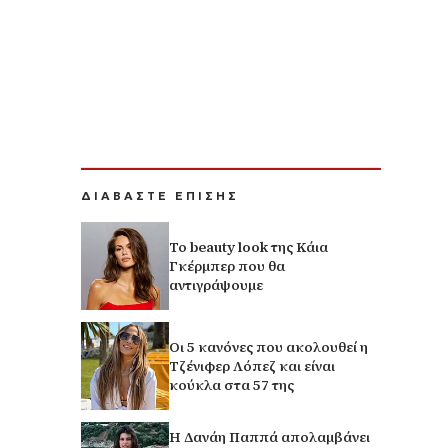
ΔΙΑΒΑΣΤΕ ΕΠΙΣΗΣ
Το beauty look της Κάια
Γκέρμπερ που θα
αντιγράψουμε
Οι 5 κανόνες που ακολουθεί η
Τζένιφερ Λόπεζ και είναι
κούκλα στα 57 της
Η Δανάη Παππά απολαμβάνει