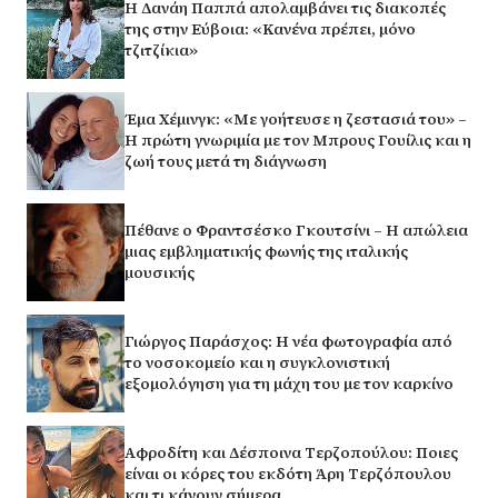
Η Δανάη Παππά απολαμβάνει τις διακοπές
της στην Εύβοια: «Κανένα πρέπει, μόνο
τζιτζίκια»
Έμα Χέμινγκ: «Με γοήτευσε η ζεστασιά του» –
Η πρώτη γνωριμία με τον Μπρους Γουίλις και η
ζωή τους μετά τη διάγνωση
Πέθανε ο Φραντσέσκο Γκουτσίνι – Η απώλεια
μιας εμβληματικής φωνής της ιταλικής
μουσικής
Γιώργος Παράσχος: Η νέα φωτογραφία από
το νοσοκομείο και η συγκλονιστική
εξομολόγηση για τη μάχη του με τον καρκίνο
Αφροδίτη και Δέσποινα Τερζοπούλου: Ποιες
είναι οι κόρες του εκδότη Άρη Τερζόπουλου
και τι κάνουν σήμερα