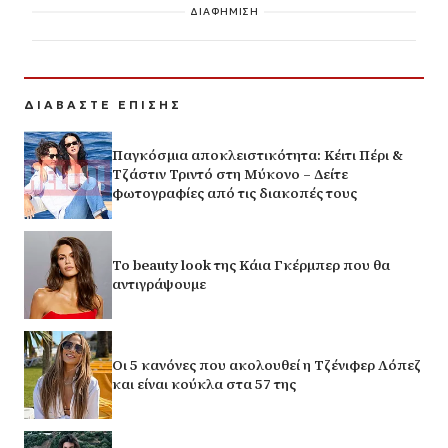
ΔΙΑΦΗΜΙΣΗ
ΔΙΑΒΑΣΤΕ ΕΠΙΣΗΣ
Παγκόσμια αποκλειστικότητα: Κέιτι Πέρι &
Τζάστιν Τριντό στη Μύκονο – Δείτε
φωτογραφίες από τις διακοπές τους
Το beauty look της Κάια Γκέρμπερ που θα
αντιγράψουμε
Οι 5 κανόνες που ακολουθεί η Τζένιφερ Λόπεζ
και είναι κούκλα στα 57 της