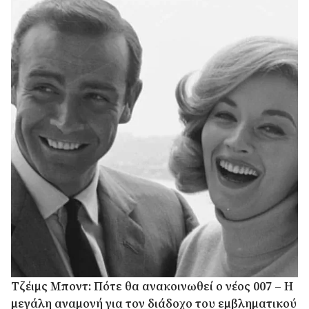
Τζέιμς Μποντ: Πότε θα ανακοινωθεί ο νέος 007 – Η
μεγάλη αναμονή για τον διάδοχο του εμβληματικού