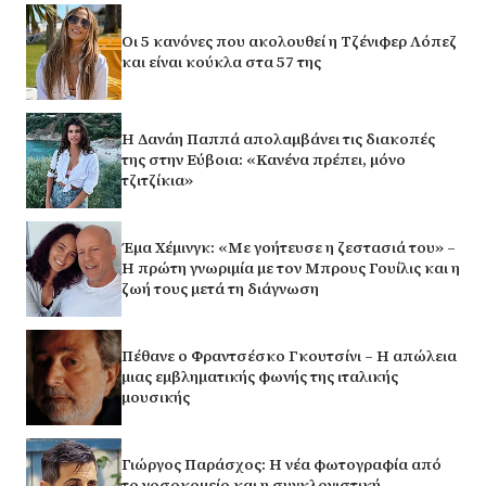
Οι 5 κανόνες που ακολουθεί η Τζένιφερ Λόπεζ
και είναι κούκλα στα 57 της
Η Δανάη Παππά απολαμβάνει τις διακοπές
της στην Εύβοια: «Κανένα πρέπει, μόνο
τζιτζίκια»
Έμα Χέμινγκ: «Με γοήτευσε η ζεστασιά του» –
Η πρώτη γνωριμία με τον Μπρους Γουίλις και η
ζωή τους μετά τη διάγνωση
Πέθανε ο Φραντσέσκο Γκουτσίνι – Η απώλεια
μιας εμβληματικής φωνής της ιταλικής
μουσικής
Γιώργος Παράσχος: Η νέα φωτογραφία από
το νοσοκομείο και η συγκλονιστική