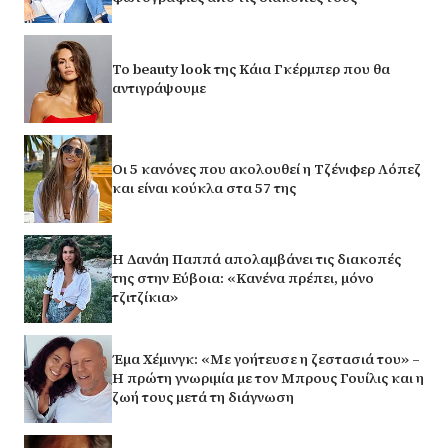
Το beauty look της Κάια Γκέρμπερ που θα
αντιγράψουμε
Οι 5 κανόνες που ακολουθεί η Τζένιφερ Λόπεζ
και είναι κούκλα στα 57 της
Η Δανάη Παππά απολαμβάνει τις διακοπές
της στην Εύβοια: «Κανένα πρέπει, μόνο
τζιτζίκια»
Έμα Χέμινγκ: «Με γοήτευσε η ζεστασιά του» –
Η πρώτη γνωριμία με τον Μπρους Γουίλις και η
ζωή τους μετά τη διάγνωση