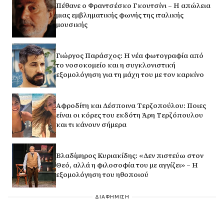
Πέθανε ο Φραντσέσκο Γκουτσίνι – Η απώλεια
μιας εμβληματικής φωνής της ιταλικής
μουσικής
Γιώργος Παράσχος: Η νέα φωτογραφία από
το νοσοκομείο και η συγκλονιστική
εξομολόγηση για τη μάχη του με τον καρκίνο
Αφροδίτη και Δέσποινα Τερζοπούλου: Ποιες
είναι οι κόρες του εκδότη Άρη Τερζόπουλου
και τι κάνουν σήμερα
Βλαδίμηρος Κυριακίδης: «Δεν πιστεύω στον
Θεό, αλλά η φιλοσοφία του με αγγίζει» – Η
εξομολόγηση του ηθοποιού
ΔΙΑΦΗΜΙΣΗ