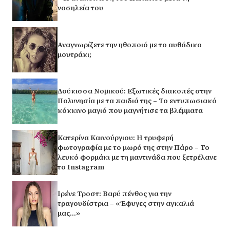
νοσηλεία του
Αναγνωρίζετε την ηθοποιό με το αυθάδικο
μουτράκι;
Δούκισσα Νομικού: Εξωτικές διακοπές στην
Πολυνησία με τα παιδιά της – Το εντυπωσιακό
κόκκινο μαγιό που μαγνήτισε τα βλέμματα
Κατερίνα Καινούργιου: Η τρυφερή
φωτογραφία με το μωρό της στην Πάρο – Το
λευκό φορμάκι με τη μαντινάδα που ξετρέλανε
το Instagram
Ιρένε Τροστ: Βαρύ πένθος για την
τραγουδίστρια – «Έφυγες στην αγκαλιά
μας…»