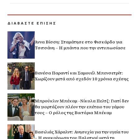
ΔΙΑΒΑΣΤΕ ΕΠΙΣΗΣ
Άννα Βίσση: Σταμάτησε στο Φισκάρδο για
Τσιτσάνη – Η μπάντα που την εντυπωσίασε
Βανέσα Παραντί και Σαμουέλ Μπενσετρίτ:
Χωρίζουν μετά από σχεδόν 10 χρόνια σχέσης
Μπρούκλιν Μπέκαμ -Νίκολα Πελτζ: Γιατί δεν
θα γιορτάζουν πλέον την επέτειο του γάμου
τους – Ο ρόλος της Βικτόρια Μπέκαμ
Βασιλιάς Χάραλντ: Ανησυχία για την υγεία του
– Η ανακοίνωση του Παλατιού μετά τη