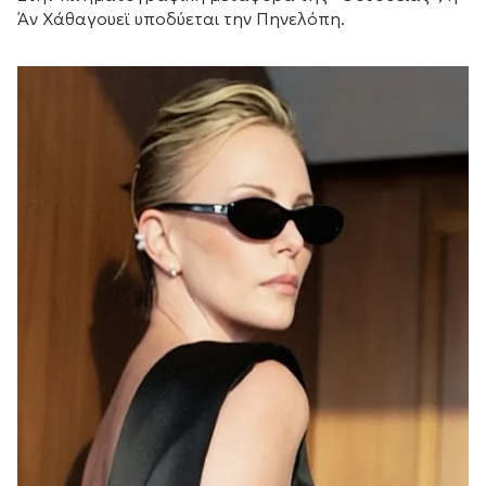
Άν Χάθαγουεϊ υποδύεται την Πηνελόπη.