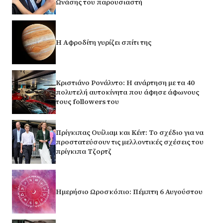
Ωνάσης του παρουσιαστή
H Αφροδίτη γυρίζει σπίτι της
Κριστιάνο Ρονάλντο: Η ανάρτηση με τα 40
πολυτελή αυτοκίνητα που άφησε άφωνους
τους followers του
Πρίγκιπας Ουίλιαμ και Κέιτ: Το σχέδιο για να
προστατεύσουν τις μελλοντικές σχέσεις του
πρίγκιπα Τζορτζ
Ημερήσιο Ωροσκόπιο: Πέμπτη 6 Αυγούστου