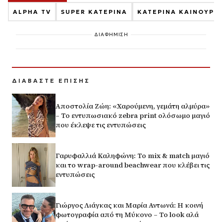
ALPHA TV
SUPER ΚΑΤΕΡΙΝΑ
ΚΑΤΕΡΙΝΑ ΚΑΙΝΟΥΡΓ
ΔΙΑΦΗΜΙΣΗ
ΔΙΑΒΑΣΤΕ ΕΠΙΣΗΣ
Αποστολία Ζώη: «Χαρούμενη, γεμάτη αλμύρα»
– Το εντυπωσιακό zebra print ολόσωμο μαγιό
που έκλεψε τις εντυπώσεις
Γαρυφαλλιά Καληφώνη: Το mix & match μαγιό
και το wrap-around beachwear που κλέβει τις
εντυπώσεις
Γιώργος Λιάγκας και Μαρία Αντωνά: Η κοινή
φωτογραφία από τη Μύκονο – Το look αλά