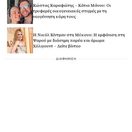
Κώστας Καραφώτης – Κάτια Μάνου: Οι
τρυφερές οικογενειακές στιγμές με τη
νεογέννητη κόρη τους
H Νικόλ Κίντμαν στη Μύκονο: Η εμφάνιση στη
Ψαρού με διάσημη παρέα και άρωμα
Χόλιγουντ – Δείτε βίντεο
ΔΙΑΦΗΜΙΣΗ