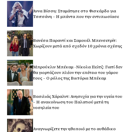
Άννα Βίσση: Σταμάτησε στο Φισκάρδο για
Τσιτσάνη – Η μπάντα που την εντυπωσίασε
Βανέσα Παραντί και Σαμουέλ Μπενσετρίτ:
Χωρίζουν μετά από σχεδόν 10 χρόνια σχέσης
Μπρούκλιν Μπέκαμ -Νίκολα Πελτζ: Γιατί δεν
θα γιορτάζουν πλέον την επέτειο του γάμου
τους – Ο ρόλος της Βικτόρια Μπέκαμ
Βασιλιάς Χάραλντ: Ανησυχία για την υγεία του
– Η ανακοίνωση του Παλατιού μετά τη
νοσηλεία του
Αναγνωρίζετε την ηθοποιό με το αυθάδικο