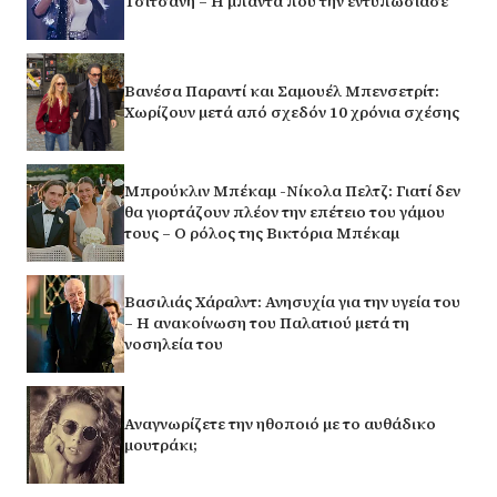
Τσιτσάνη – Η μπάντα που την εντυπωσίασε
Βανέσα Παραντί και Σαμουέλ Μπενσετρίτ:
Χωρίζουν μετά από σχεδόν 10 χρόνια σχέσης
Μπρούκλιν Μπέκαμ -Νίκολα Πελτζ: Γιατί δεν
θα γιορτάζουν πλέον την επέτειο του γάμου
τους – Ο ρόλος της Βικτόρια Μπέκαμ
Βασιλιάς Χάραλντ: Ανησυχία για την υγεία του
– Η ανακοίνωση του Παλατιού μετά τη
νοσηλεία του
Αναγνωρίζετε την ηθοποιό με το αυθάδικο
μουτράκι;