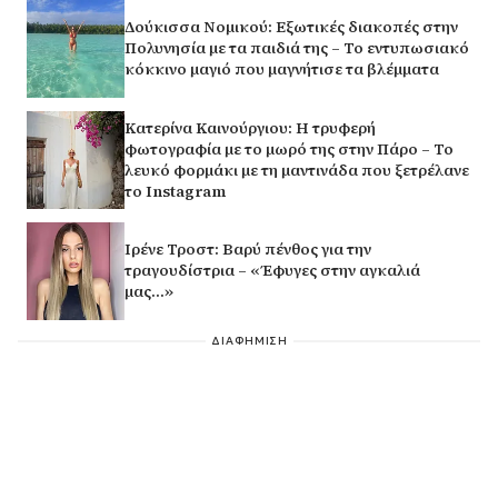
Δούκισσα Νομικού: Εξωτικές διακοπές στην
Πολυνησία με τα παιδιά της – Το εντυπωσιακό
κόκκινο μαγιό που μαγνήτισε τα βλέμματα
Κατερίνα Καινούργιου: Η τρυφερή
φωτογραφία με το μωρό της στην Πάρο – Το
λευκό φορμάκι με τη μαντινάδα που ξετρέλανε
το Instagram
Ιρένε Τροστ: Βαρύ πένθος για την
τραγουδίστρια – «Έφυγες στην αγκαλιά
μας…»
ΔΙΑΦΗΜΙΣΗ