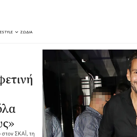
FESTYLE
ΖΩΔΙΑ
φετινή
όλα
υς»
 στον ΣΚΑΪ, τη