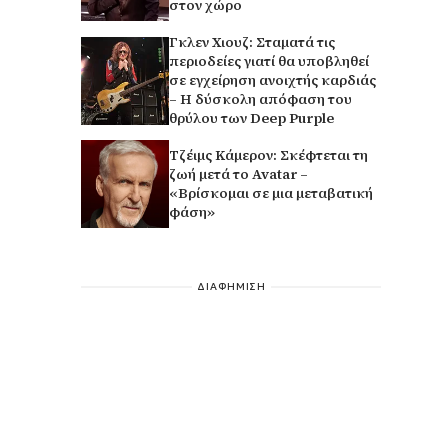
στον χώρο
Γκλεν Χιουζ: Σταματά τις
περιοδείες γιατί θα υποβληθεί
σε εγχείρηση ανοιχτής καρδιάς
– Η δύσκολη απόφαση του
θρύλου των Deep Purple
Τζέιμς Κάμερον: Σκέφτεται τη
ζωή μετά το Avatar –
«Βρίσκομαι σε μια μεταβατική
φάση»
ΔΙΑΦΗΜΙΣΗ