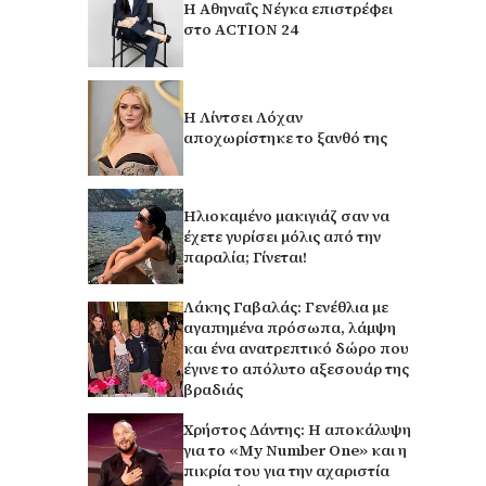
Η Αθηναΐς Νέγκα επιστρέφει
στο ACTION 24
Η Λίντσει Λόχαν
αποχωρίστηκε το ξανθό της
Ηλιοκαμένο μακιγιάζ σαν να
έχετε γυρίσει μόλις από την
παραλία; Γίνεται!
Λάκης Γαβαλάς: Γενέθλια με
αγαπημένα πρόσωπα, λάμψη
και ένα ανατρεπτικό δώρο που
έγινε το απόλυτο αξεσουάρ της
βραδιάς
Χρήστος Δάντης: Η αποκάλυψη
για το «My Number One» και η
πικρία του για την αχαριστία