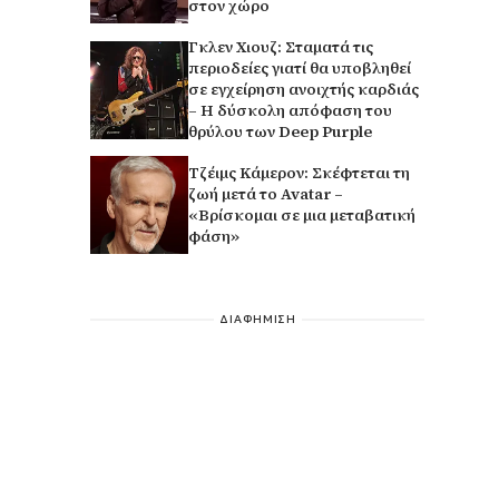
στον χώρο
Γκλεν Χιουζ: Σταματά τις
περιοδείες γιατί θα υποβληθεί
σε εγχείρηση ανοιχτής καρδιάς
– Η δύσκολη απόφαση του
θρύλου των Deep Purple
Τζέιμς Κάμερον: Σκέφτεται τη
ζωή μετά το Avatar –
«Βρίσκομαι σε μια μεταβατική
φάση»
ΔΙΑΦΗΜΙΣΗ