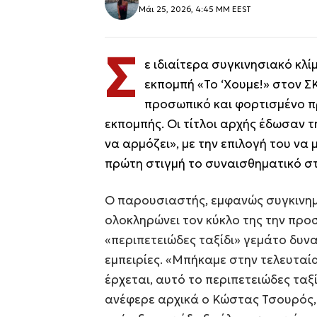
Μάι 25, 2026, 4:45 ΜΜ EEST
Σ
ε ιδιαίτερα συγκινησιακό κλί
εκπομπή «Το ‘Χουμε!» στον ΣΚ
προσωπικό και φορτισμένο πρ
εκπομπής. Οι τίτλοι αρχής έδωσαν 
να αρμόζει», με την επιλογή του να
πρώτη στιγμή το συναισθηματικό στ
Ο παρουσιαστής, εμφανώς συγκινημ
ολοκληρώνει τον κύκλο της την προ
«περιπετειώδες ταξίδι» γεμάτο δυν
εμπειρίες. «Μπήκαμε στην τελευταί
έρχεται, αυτό το περιπετειώδες ταξ
ανέφερε αρχικά ο Κώστας Τσουρός, 