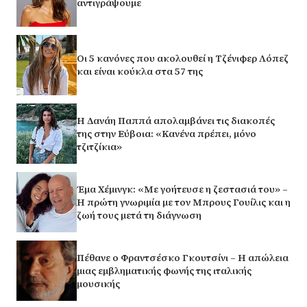
αντιγράψουμε
Οι 5 κανόνες που ακολουθεί η Τζένιφερ Λόπεζ
και είναι κούκλα στα 57 της
Η Δανάη Παππά απολαμβάνει τις διακοπές
της στην Εύβοια: «Κανένα πρέπει, μόνο
τζιτζίκια»
Έμα Χέμινγκ: «Με γοήτευσε η ζεστασιά του» –
Η πρώτη γνωριμία με τον Μπρους Γουίλις και η
ζωή τους μετά τη διάγνωση
Πέθανε ο Φραντσέσκο Γκουτσίνι – Η απώλεια
μιας εμβληματικής φωνής της ιταλικής
μουσικής