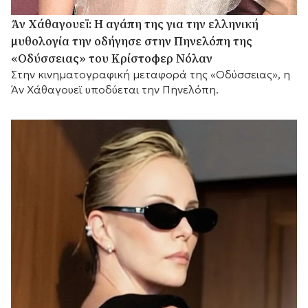
Άν Χάθαγουεϊ: Η αγάπη της για την ελληνική
μυθολογία την οδήγησε στην Πηνελόπη της
«Οδύσσειας» του Κρίστοφερ Νόλαν
Στην κινηματογραφική μεταφορά της «Οδύσσειας», η
Άν Χάθαγουεϊ υποδύεται την Πηνελόπη.