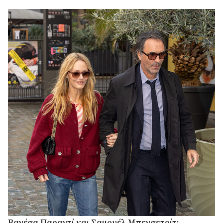
κυνηγήσει μαζί του
Βανέσα Παραντί και Σαμουέλ Μπενσετρίτ: