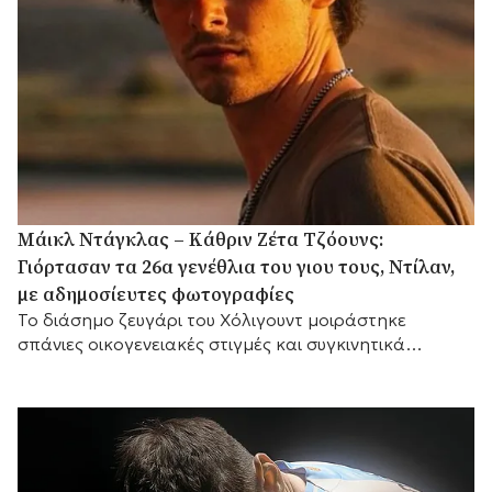
Μάικλ Ντάγκλας – Κάθριν Ζέτα Τζόουνς:
Γιόρτασαν τα 26α γενέθλια του γιου τους, Ντίλαν,
με αδημοσίευτες φωτογραφίες
Το διάσημο ζευγάρι του Χόλιγουντ μοιράστηκε
σπάνιες οικογενειακές στιγμές και συγκινητικά
αισθήματα, με τη μικρή του αδελφή Κάρις να
προσθέτει τις δικές της θερμές ευχές.