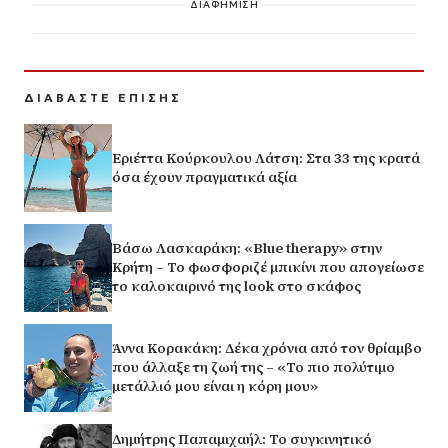
ΔΙΑΦΗΜΙΣΗ
ΔΙΑΒΑΣΤΕ ΕΠΙΣΗΣ
Εριέττα Κούρκουλου Λάτση: Στα 33 της κρατά
όσα έχουν πραγματικά αξία
Βάσω Λασκαράκη: «Blue therapy» στην
Κρήτη – Το φωσφοριζέ μπικίνι που απογείωσε
το καλοκαιρινό της look στο σκάφος
Άννα Κορακάκη: Δέκα χρόνια από τον θρίαμβο
που άλλαξε τη ζωή της – «Το πιο πολύτιμο
μετάλλιό μου είναι η κόρη μου»
Δημήτρης Παπαμιχαήλ: Το συγκινητικό