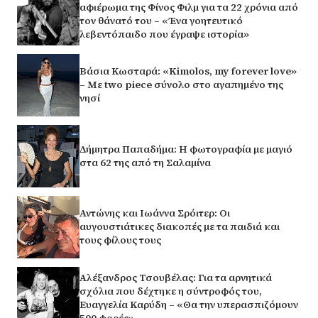
αφιέρωμα της Φίνος Φιλμ για τα 22 χρόνια από
τον θάνατό του – «Ένα γοητευτικό
λεβεντόπαιδο που έγραψε ιστορία»
Βάσια Κωσταρά: «Kimolos, my forever love»
– Με two piece σύνολο στο αγαπημένο της
νησί
Δήμητρα Παπαδήμα: Η φωτογραφία με μαγιό
στα 62 της από τη Σαλαμίνα
Αντώνης και Ιωάννα Σρόιτερ: Οι
αυγουστιάτικες διακοπές με τα παιδιά και
τους φίλους τους
Αλέξανδρος Τσουβέλας: Για τα αρνητικά
σχόλια που δέχτηκε η σύντροφός του,
Ευαγγελία Καρύδη – «Θα την υπερασπιζόμουν
500 φορές»