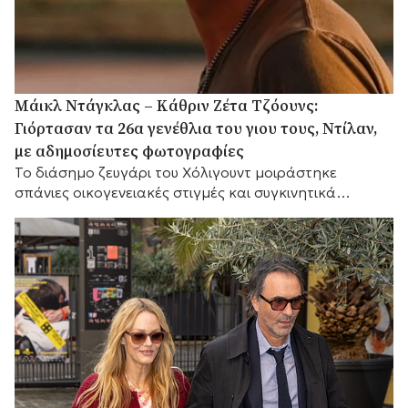
Μάικλ Ντάγκλας – Κάθριν Ζέτα Τζόουνς:
Γιόρτασαν τα 26α γενέθλια του γιου τους, Ντίλαν,
με αδημοσίευτες φωτογραφίες
Το διάσημο ζευγάρι του Χόλιγουντ μοιράστηκε
σπάνιες οικογενειακές στιγμές και συγκινητικά
αισθήματα, με τη μικρή του αδελφή Κάρις να
προσθέτει τις δικές της θερμές ευχές.