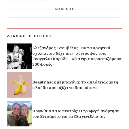
ΔΙΑΦΗΜΙΣΗ
ΔΙΑΒΑΣΤΕ ΕΠΙΣΗΣ
Αλέξανδρος Τσουβέλας: Για τα αρνητικά
σχόλια που δέχτηκε η σύντροφός του,
Ευαγγελία Καρύδη – «Θα την υπερασπιζόμουν
500 φορές»
Beauty hack με μπανάνα: Το απλό trick με τη
φλούδα που αξίζει να δοκιμάσετε
Πριγκίπισσα Μπεατρίς: Η τρυφερή ανάρτηση
του Εντοάρντο για τα 38α γενέθλιά της