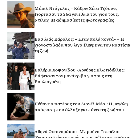
Μάικλ Ντάγκλας – Κάθριν Ζέτα Τζόουνς:
Γιόρτασαν τα 26α γενέθλια του γιου τους,
Ντίλαν, με αδημοσίευτες φωτογραφίες
Βασιλιάς Κάρολος: «Ήταν πολύ κοντά» – Η
χιονοστιβάδα που λίγο έλειψε να του κοστίσει
τη ζωή
Βαλέρια Χοψονίδου -Αργύρης Βλωτιδέλλης:
Βάφτισαν τον μονάκριβο γιο τους στη
Βουλιαγμένη
Πέθανε ο πατέρας του Λιονέλ Μέσι: Η μεγάλη
απόφαση που άλλαξε για πάντα τη ζωή του
Αθηνά Οικονομάκου -Μπρούνο Τσερέλα:
Ένας ατελείωτος «μήνας του μέλιτος» γεμάτος