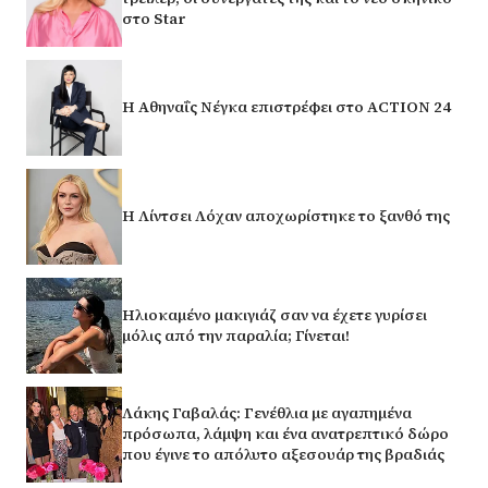
στο Star
Η Αθηναΐς Νέγκα επιστρέφει στο ACTION 24
Η Λίντσει Λόχαν αποχωρίστηκε το ξανθό της
Ηλιοκαμένο μακιγιάζ σαν να έχετε γυρίσει
μόλις από την παραλία; Γίνεται!
Λάκης Γαβαλάς: Γενέθλια με αγαπημένα
πρόσωπα, λάμψη και ένα ανατρεπτικό δώρο
που έγινε το απόλυτο αξεσουάρ της βραδιάς