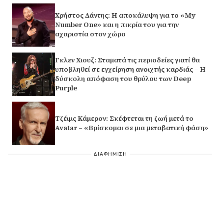
Χρήστος Δάντης: Η αποκάλυψη για το «My
Number One» και η πικρία του για την
αχαριστία στον χώρο
Γκλεν Χιουζ: Σταματά τις περιοδείες γιατί θα
υποβληθεί σε εγχείρηση ανοιχτής καρδιάς – Η
δύσκολη απόφαση του θρύλου των Deep
Purple
Τζέιμς Κάμερον: Σκέφτεται τη ζωή μετά το
Avatar – «Βρίσκομαι σε μια μεταβατική φάση»
ΔΙΑΦΗΜΙΣΗ