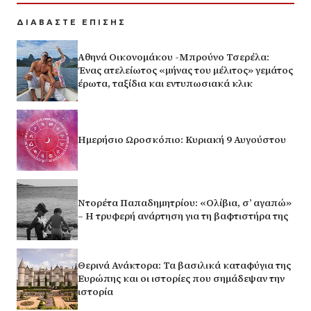
ΔΙΑΒΑΣΤΕ ΕΠΙΣΗΣ
Αθηνά Οικονομάκου -Μπρούνο Τσερέλα:
Ένας ατελείωτος «μήνας του μέλιτος» γεμάτος
έρωτα, ταξίδια και εντυπωσιακά κλικ
Ημερήσιο Ωροσκόπιο: Κυριακή 9 Αυγούστου
Ντορέτα Παπαδημητρίου: «Ολίβια, σ’ αγαπώ»
– Η τρυφερή ανάρτηση για τη βαφτιστήρα της
Θερινά Ανάκτορα: Τα βασιλικά καταφύγια της
Ευρώπης και οι ιστορίες που σημάδεψαν την
ιστορία