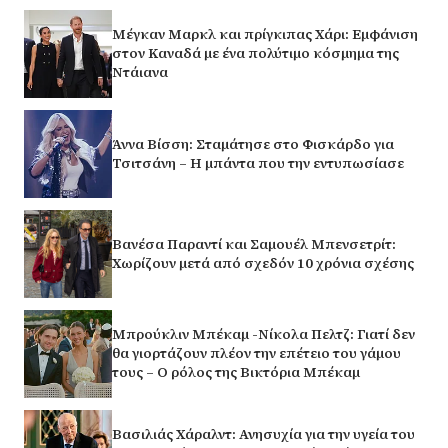
Μέγκαν Μαρκλ και πρίγκιπας Χάρι: Εμφάνιση
στον Καναδά με ένα πολύτιμο κόσμημα της
Ντάιανα
Άννα Βίσση: Σταμάτησε στο Φισκάρδο για
Τσιτσάνη – Η μπάντα που την εντυπωσίασε
Βανέσα Παραντί και Σαμουέλ Μπενσετρίτ:
Χωρίζουν μετά από σχεδόν 10 χρόνια σχέσης
Μπρούκλιν Μπέκαμ -Νίκολα Πελτζ: Γιατί δεν
θα γιορτάζουν πλέον την επέτειο του γάμου
τους – Ο ρόλος της Βικτόρια Μπέκαμ
Βασιλιάς Χάραλντ: Ανησυχία για την υγεία του