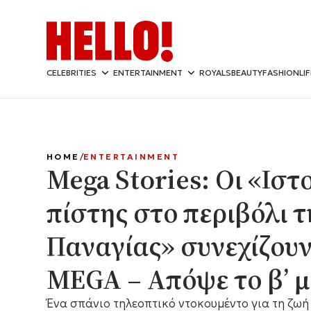
CELEBRITIES
ENTERTAINMENT
ROYALS
BEAUTY
FASHION
LI
HOME
ENTERTAINMENT
Mega Stories: Οι «Ιστ
πίστης στο περιβόλι τ
Παναγίας» συνεχίζουν
MEGA – Απόψε το β’ 
Ένα σπάνιο τηλεοπτικό ντοκουμέντο για τη ζωή