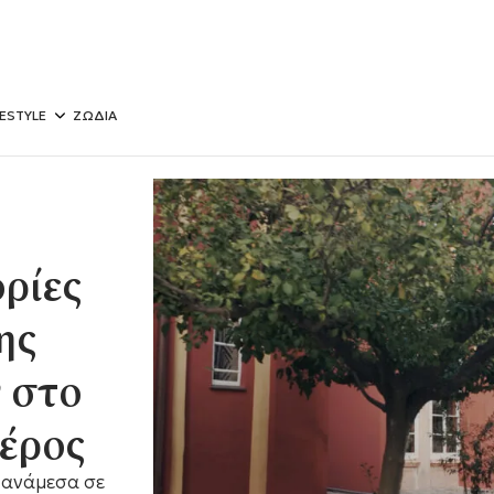
FESTYLE
ΖΩΔΙΑ
ορίες
ης
 στο
μέρος
 ανάμεσα σε