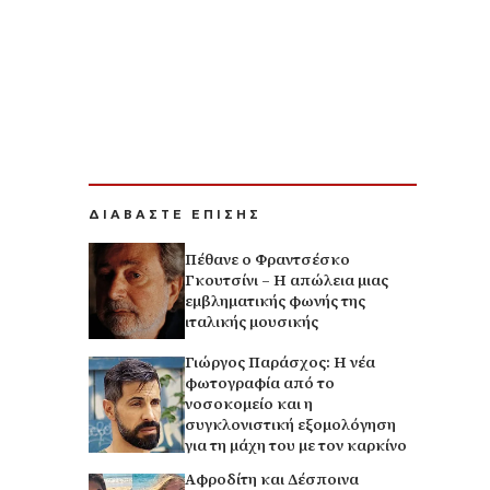
ΔΙΑΒΑΣΤΕ ΕΠΙΣΗΣ
Πέθανε ο Φραντσέσκο
Γκουτσίνι – Η απώλεια μιας
εμβληματικής φωνής της
ιταλικής μουσικής
Γιώργος Παράσχος: Η νέα
φωτογραφία από το
νοσοκομείο και η
συγκλονιστική εξομολόγηση
για τη μάχη του με τον καρκίνο
Αφροδίτη και Δέσποινα