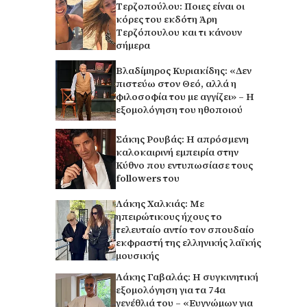
Τερζοπούλου: Ποιες είναι οι
κόρες του εκδότη Άρη
Τερζόπουλου και τι κάνουν
σήμερα
Βλαδίμηρος Κυριακίδης: «Δεν
πιστεύω στον Θεό, αλλά η
φιλοσοφία του με αγγίζει» – Η
εξομολόγηση του ηθοποιού
Σάκης Ρουβάς: Η απρόσμενη
καλοκαιρινή εμπειρία στην
Κύθνο που εντυπωσίασε τους
followers του
Λάκης Χαλκιάς: Με
ηπειρώτικους ήχους το
τελευταίο αντίο τον σπουδαίο
εκφραστή της ελληνικής λαϊκής
μουσικής
Λάκης Γαβαλάς: Η συγκινητική
εξομολόγηση για τα 74α
γενέθλιά του – «Ευγνώμων για