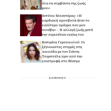
όλα τα συμβάντα της ζωής
μου»
Αντόνιο Μπαντέρας: «Η
καρδιακή προσβολή ήταν το
καλύτερο πράγμα που μου
συνέβη» – Η αλλαγή ζωής μετά
την περιπέτεια υγείας του
Κατερίνα Γερονικολού: Οι
ξέγνοιαστες στιγμές στη
Λευκάδα με τον Γιάννη
Τσιμιτσέλη πριν από την
επιστροφή στο θέατρο
ΔΙΑΦΗΜΙΣΗ