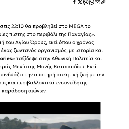
στις 22:10 θα προβληθεί στο MEGA το
ίες πίστης στο περιβόλι της Παναγίας».
πή του Αγίου Όρους, εκεί όπου ο χρόνος
ί ένας ζωντανός οργανισμός, με ιστορία και
ories»
ταξίδεψε στην Αθωνική Πολιτεία και
εράς Μεγίστης Μονής Βατοπαιδίου. Εκεί
υνδυάζει την αυστηρή ασκητική ζωή με την
υς και περιβαλλοντικά ενσυνείδητης
ν παράδοση αιώνων.