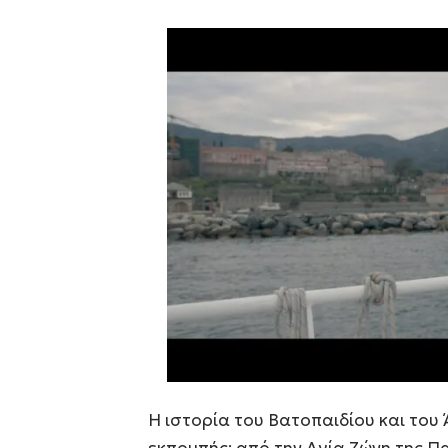
Η ιστορία του Βατοπαιδίου και του
εκπομπής: από την Αγία Ζώνη της Πα