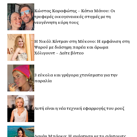
Κώστας Καραφώτης – Κάτια Μάνου: Οι
τρυφερές οικογενειακές στιγμές με τη
νεογέννητη κόρη τους
H Νικόλ Κίντμαν στη Μύκονο: Η εμφάνιση στη
Ψαρού με διάσημη παρέα και άρωμα
Χόλιγουντ – Δείτε βίντεο
3 εύκολα και γρήγορα χτενίσματα για την
παραλία
Αυτή είναι η νέα τεχνική εφαρμογής του ρουζ
Δανάη Μπάρκα: Η ανάρτηση με το σάντουιτς