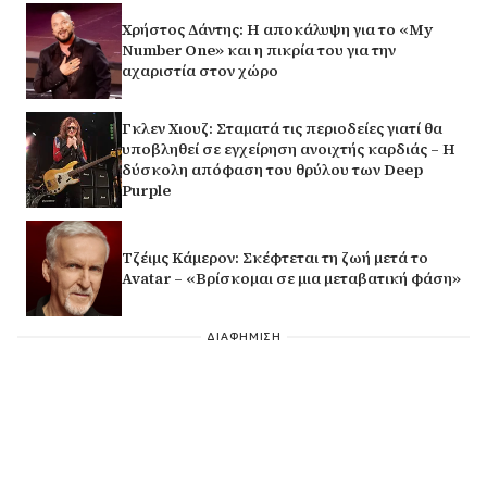
Χρήστος Δάντης: Η αποκάλυψη για το «My
Number One» και η πικρία του για την
αχαριστία στον χώρο
Γκλεν Χιουζ: Σταματά τις περιοδείες γιατί θα
υποβληθεί σε εγχείρηση ανοιχτής καρδιάς – Η
δύσκολη απόφαση του θρύλου των Deep
Purple
Τζέιμς Κάμερον: Σκέφτεται τη ζωή μετά το
Avatar – «Βρίσκομαι σε μια μεταβατική φάση»
ΔΙΑΦΗΜΙΣΗ