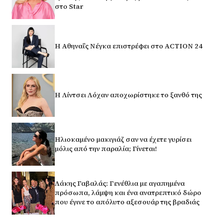
στο Star
Η Αθηναΐς Νέγκα επιστρέφει στο ACTION 24
Η Λίντσει Λόχαν αποχωρίστηκε το ξανθό της
Ηλιοκαμένο μακιγιάζ σαν να έχετε γυρίσει
μόλις από την παραλία; Γίνεται!
Λάκης Γαβαλάς: Γενέθλια με αγαπημένα
πρόσωπα, λάμψη και ένα ανατρεπτικό δώρο
που έγινε το απόλυτο αξεσουάρ της βραδιάς