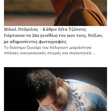
Μάικλ Ντάγκλας – Κάθριν Ζέτα Τζόουνς:
Γιόρτασαν τα 26α γενέθλια του γιου τους, Ντίλαν,
με αδημοσίευτες φωτογραφίες
Το διάσημο ζευγάρι του Χόλιγουντ μοιράστηκε
σπάνιες οικογενειακές στιγμές και συγκινητικά
αισθήματα, με τη μικρή του αδελφή Κάρις να
προσθέτει τις δικές της θερμές ευχές.