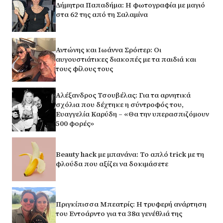
Δήμητρα Παπαδήμα: Η φωτογραφία με μαγιό
στα 62 της από τη Σαλαμίνα
Αντώνης και Ιωάννα Σρόιτερ: Οι
αυγουστιάτικες διακοπές με τα παιδιά και
τους φίλους τους
Αλέξανδρος Τσουβέλας: Για τα αρνητικά
σχόλια που δέχτηκε η σύντροφός του,
Ευαγγελία Καρύδη – «Θα την υπερασπιζόμουν
500 φορές»
Beauty hack με μπανάνα: Το απλό trick με τη
φλούδα που αξίζει να δοκιμάσετε
Πριγκίπισσα Μπεατρίς: Η τρυφερή ανάρτηση
του Εντοάρντο για τα 38α γενέθλιά της