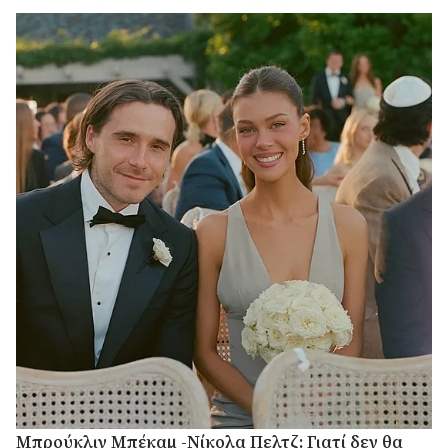
Μπρούκλιν Μπέκαμ -Νίκολα Πελτζ: Γιατί δεν θα