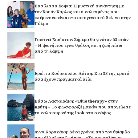
Βασίλισσα Σοφία: H μυστική συνάντηση με
τον Χουάν Κάρλος και ο καλεσμένος που
επέμενε να είναι στο οικογενειακό δείπνο στην
Πάλμα
Γουίτνεϊ Χιούστον: Σήμερα θα γινόταν 63 ετών
– Η φωνή που έγινε θρύλος και η ζωή πίσω
από τη λάμψη
Εριέττα Κούρκουλου Λάτση: Στα 33 της κρατά
όσα έχουν πραγματικά αξία
Βάσω Λασκαράκη: «Blue therapy» στην
Κρήτη – Το φωσφοριζέ μπικίνι που απογείωσε
το καλοκαιρινό της look στο σκάφος
Άννα Κορακάκη: Δέκα χρόνια από τον θρίαμβο
που άλλαξε τη ζωή της – «Το πιο πολύτιμο