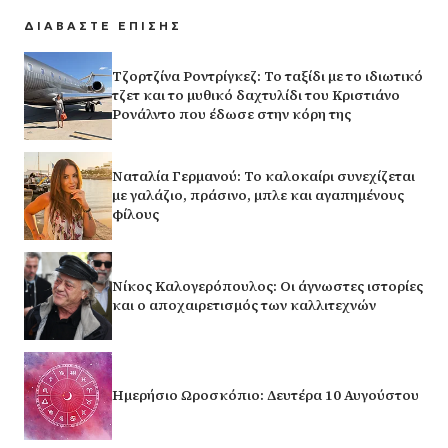
ΔΙΑΒΑΣΤΕ ΕΠΙΣΗΣ
Τζορτζίνα Ροντρίγκεζ: Το ταξίδι με το ιδιωτικό
τζετ και το μυθικό δαχτυλίδι του Κριστιάνο
Ρονάλντο που έδωσε στην κόρη της
Ναταλία Γερμανού: Το καλοκαίρι συνεχίζεται
με γαλάζιο, πράσινο, μπλε και αγαπημένους
φίλους
Νίκος Καλογερόπουλος: Οι άγνωστες ιστορίες
και ο αποχαιρετισμός των καλλιτεχνών
Ημερήσιο Ωροσκόπιο: Δευτέρα 10 Αυγούστου