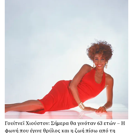
Γουίτνεϊ Χιούστον: Σήμερα θα γινόταν 63 ετών – Η
φωνή που έγινε θρύλος και η ζωή πίσω από τη