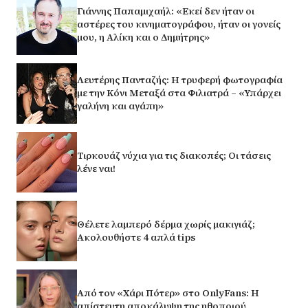
Γιάννης Παπαμιχαήλ: «Εκεί δεν ήταν οι
αστέρες του κινηματογράφου, ήταν οι γονείς
μου, η Αλίκη και ο Δημήτρης»
Λευτέρης Πανταζής: Η τρυφερή φωτογραφία
με την Κόνι Μεταξά στα Φιλιατρά – «Υπάρχει
γαλήνη και αγάπη»
Τιρκουάζ νύχια για τις διακοπές; Οι τάσεις
λένε ναι!
Θέλετε λαμπερό δέρμα χωρίς μακιγιάζ;
Ακολουθήστε 4 απλά tips
Από τον «Χάρι Πότερ» στο OnlyFans: Η
απίστευτη αποκάλυψη της ηθοποιού