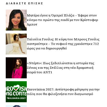
ΔΙΑΒΑΣΤΕ ΕΠΙΣΗΣ
Μητέρα έγινε η Όμπρεϊ Πλάζα – Έφερε στον
κόσμο το πρώτο της παιδί με τον Κρίστοφερ
Άμποτ
Ταλούλα Γουίλις: H κόρη του Μπρους Γουίλις
παντρεύτηκε – Το νυφικό της χρειάστηκε 712
ώρες για να δημιουργηθεί
«Ντέρτι»: Πως ξεδιπλώνεται η ιστορία της
Ξένιας και της Στέλλας στη νέα δραματική
σειρά του ΑΝΤ1
Eurovision 2027: Αντίστροφη μέτρηση για την
πόλη που θα φιλοξενήσει τον διαγωνισμό