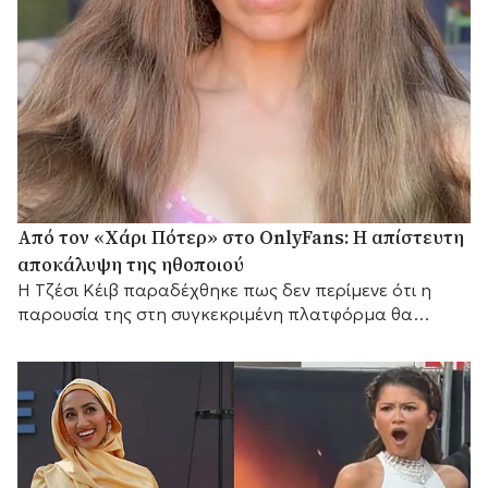
Από τον «Χάρι Πότερ» στο OnlyFans: Η απίστευτη
αποκάλυψη της ηθοποιού
Η Τζέσι Κέιβ παραδέχθηκε πως δεν περίμενε ότι η
παρουσία της στη συγκεκριμένη πλατφόρμα θα
αποδεικνυόταν τόσο επικερδής.