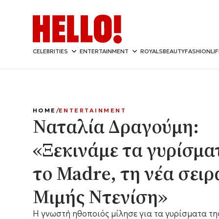
CELEBRITIES
ENTERTAINMENT
ROYALS
BEAUTY
FASHION
LI
HOME
ENTERTAINMENT
Ναταλία Δραγούμη:
«Ξεκινάμε τα γυρίσμα
το Madre, τη νέα σειρ
Μιμής Ντενίση»
Η γνωστή ηθοποιός μίλησε για τα γυρίσματα τη