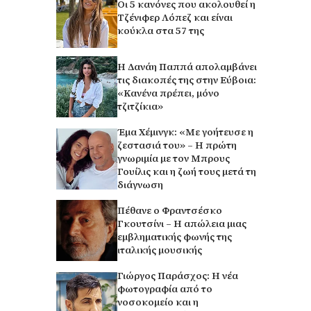
Οι 5 κανόνες που ακολουθεί η
Τζένιφερ Λόπεζ και είναι
κούκλα στα 57 της
Η Δανάη Παππά απολαμβάνει
τις διακοπές της στην Εύβοια:
«Κανένα πρέπει, μόνο
τζιτζίκια»
Έμα Χέμινγκ: «Με γοήτευσε η
ζεστασιά του» – Η πρώτη
γνωριμία με τον Μπρους
Γουίλις και η ζωή τους μετά τη
διάγνωση
Πέθανε ο Φραντσέσκο
Γκουτσίνι – Η απώλεια μιας
εμβληματικής φωνής της
ιταλικής μουσικής
Γιώργος Παράσχος: Η νέα
φωτογραφία από το
νοσοκομείο και η