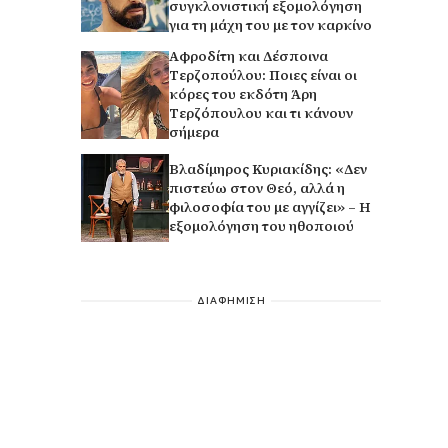
συγκλονιστική εξομολόγηση
για τη μάχη του με τον καρκίνο
Αφροδίτη και Δέσποινα
Τερζοπούλου: Ποιες είναι οι
κόρες του εκδότη Άρη
Τερζόπουλου και τι κάνουν
σήμερα
Βλαδίμηρος Κυριακίδης: «Δεν
πιστεύω στον Θεό, αλλά η
φιλοσοφία του με αγγίζει» – Η
εξομολόγηση του ηθοποιού
ΔΙΑΦΗΜΙΣΗ