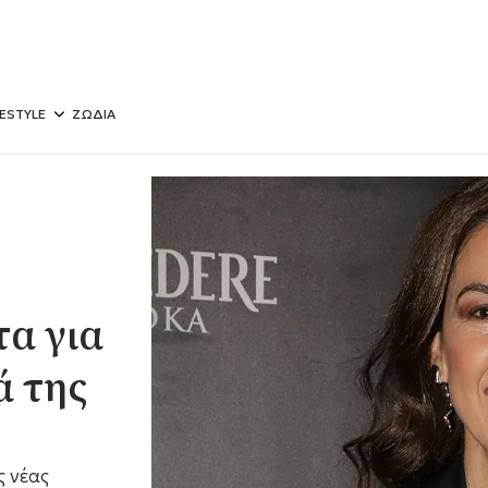
FESTYLE
ΖΩΔΙΑ
τα για
ά της
ς νέας