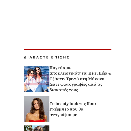
ΔΙΑΒΑΣΤΕ ΕΠΙΣΗΣ
Παγκόσμια
αποκλειστικότητα: Κέιτι Πέρι &
Τζάστιν Τριντό στη Μύκονο –
Δείτε φωτογραφίες από τις
διακοπές τους
Το beauty look της Κάια
Γκέρμπερ που θα
αντιγράψουμε