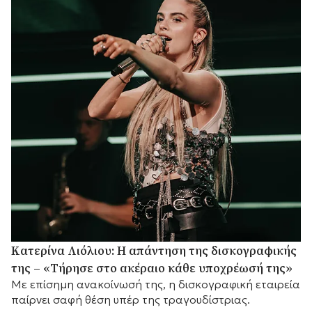
Κατερίνα Λιόλιου: Η απάντηση της δισκογραφικής
της – «Τήρησε στο ακέραιο κάθε υποχρέωσή της»
Με επίσημη ανακοίνωσή της, η δισκογραφική εταιρεία
παίρνει σαφή θέση υπέρ της τραγουδίστριας.