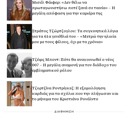
Μισέλ Φάιφερ: «Δεν θέλω να
πρωταγωνιστήσω ποτέ ξανά σε ταινία» – Η
μεγάλη απόφαση για την καριέρα της
Στράτος Τζώρτζογλου: Τα συγκινητικά λόγια
για τα 61α γενέθλιά του – «Μετρώ την ηλικία
μου με τους φίλους, όχι με τα χρόνια»
Τζέιμς Μποντ: Πότε θα ανακοινωθεί ο νέος
007 – Η μεγάλη αναμονή για τον διάδοχο του
εμβληματικού ρόλου
Τζορτζίνα Ροντρίγκεζ: Η εξομολόγηση
καρδιάς για τα σχόλια που την πλήγωσαν και
το μήνυμα του Κριστιάνο Ρονάλντο
ΔΙΑΦΗΜΙΣΗ