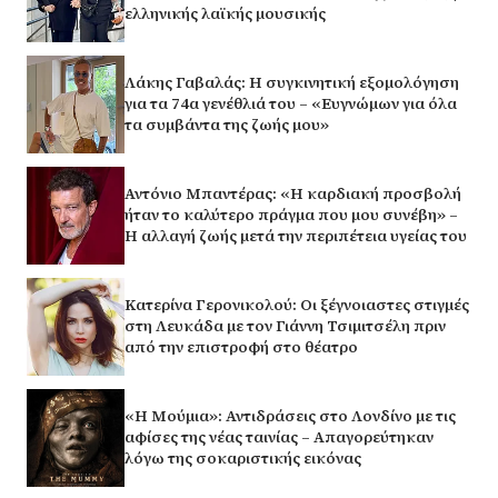
ελληνικής λαϊκής μουσικής
Λάκης Γαβαλάς: Η συγκινητική εξομολόγηση
για τα 74α γενέθλιά του – «Ευγνώμων για όλα
τα συμβάντα της ζωής μου»
Αντόνιο Μπαντέρας: «Η καρδιακή προσβολή
ήταν το καλύτερο πράγμα που μου συνέβη» –
Η αλλαγή ζωής μετά την περιπέτεια υγείας του
Κατερίνα Γερονικολού: Οι ξέγνοιαστες στιγμές
στη Λευκάδα με τον Γιάννη Τσιμιτσέλη πριν
από την επιστροφή στο θέατρο
«Η Μούμια»: Αντιδράσεις στο Λονδίνο με τις
αφίσες της νέας ταινίας – Απαγορεύτηκαν
λόγω της σοκαριστικής εικόνας