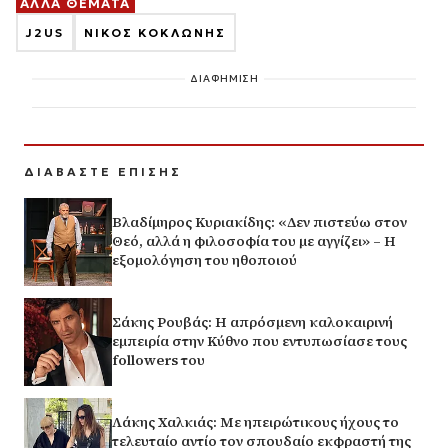
ΑΛΛΑ ΘΕΜΑΤΑ
J2US
ΝΙΚΟΣ ΚΟΚΛΩΝΗΣ
ΔΙΑΦΗΜΙΣΗ
ΔΙΑΒΑΣΤΕ ΕΠΙΣΗΣ
Βλαδίμηρος Κυριακίδης: «Δεν πιστεύω στον
Θεό, αλλά η φιλοσοφία του με αγγίζει» – Η
εξομολόγηση του ηθοποιού
Σάκης Ρουβάς: Η απρόσμενη καλοκαιρινή
εμπειρία στην Κύθνο που εντυπωσίασε τους
followers του
Λάκης Χαλκιάς: Με ηπειρώτικους ήχους το
τελευταίο αντίο τον σπουδαίο εκφραστή της