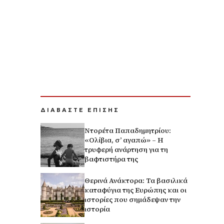
ΔΙΑΒΑΣΤΕ ΕΠΙΣΗΣ
Ντορέτα Παπαδημητρίου:
«Ολίβια, σ’ αγαπώ» – Η
τρυφερή ανάρτηση για τη
βαφτιστήρα της
Θερινά Ανάκτορα: Τα βασιλικά
καταφύγια της Ευρώπης και οι
ιστορίες που σημάδεψαν την
ιστορία