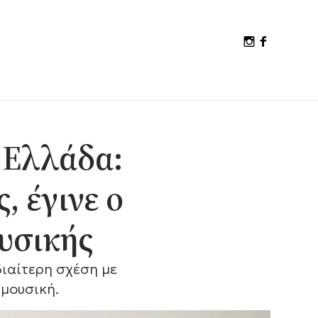
 Ελλάδα:
, έγινε ο
υσικής
διαίτερη σχέση με
 μουσική.