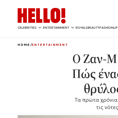
CELEBRITIES
ENTERTAINMENT
ROYALS
BEAUTY
FASHION
LI
HOME
ENTERTAINMENT
Ο Ζαν-Μ
Πώς ένας
θρύλο
Τα πρώτα χρόνια 
τις νότε