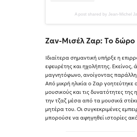
A post shared by Jean-Michel J
Ζαν-Μισέλ Ζαρ: Το δώρο
Ιδιαίτερα σημαντική υπήρξε η επιρρ
εφευρέτης και ηχολήπτης. Εκείνος, 
μαγνητόφωνο, ανοίγοντας παράλληλ
Από μικρή ηλικία ο Ζαρ γοητεύτηκε 
μουσικούς και τις δυνατότητες της
την τζαζ μέσα από τα μουσικά στέκ
μητέρα του. Οι συγκεκριμένες εμπειρ
μπορούσε να αφηγηθεί ιστορίες ακό