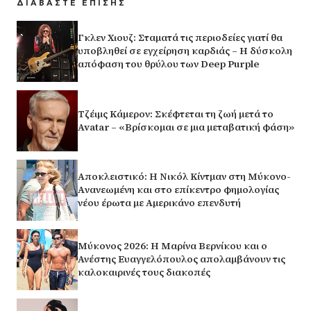
ΔΙΑΒΑΣΤΕ ΕΠΙΣΗΣ
Γκλεν Χιουζ: Σταματά τις περιοδείες γιατί θα
υποβληθεί σε εγχείρηση καρδιάς – Η δύσκολη
απόφαση του θρύλου των Deep Purple
Τζέιμς Κάμερον: Σκέφτεται τη ζωή μετά το
Avatar – «Βρίσκομαι σε μια μεταβατική φάση»
Αποκλειστικό: Η Νικόλ Κίντμαν στη Μύκονο-
Aνανεωμένη και στο επίκεντρο φημολογίας
νέου έρωτα με Αμερικάνο επενδυτή
Μύκονος 2026: Η Μαρίνα Βερνίκου και ο
Ανέστης Ευαγγελόπουλος απολαμβάνουν τις
καλοκαιρινές τους διακοπές