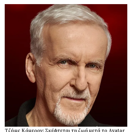
Τζέιμς Κάμερον: Σκέφτεται τη ζωή μετά το Avatar