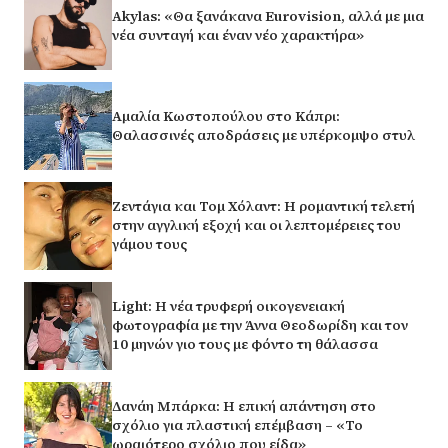
Akylas: «Θα ξανάκανα Eurovision, αλλά με μια
νέα συνταγή και έναν νέο χαρακτήρα»
Αμαλία Κωστοπούλου στο Κάπρι:
Θαλασσινές αποδράσεις με υπέρκομψο στυλ
Ζεντάγια και Τομ Χόλαντ: Η ρομαντική τελετή
στην αγγλική εξοχή και οι λεπτομέρειες του
γάμου τους
Light: Η νέα τρυφερή οικογενειακή
φωτογραφία με την Άννα Θεοδωρίδη και τον
10 μηνών γιο τους με φόντο τη θάλασσα
Δανάη Μπάρκα: Η επική απάντηση στο
σχόλιο για πλαστική επέμβαση – «Το
ωραιότερο σχόλιο που είδα»