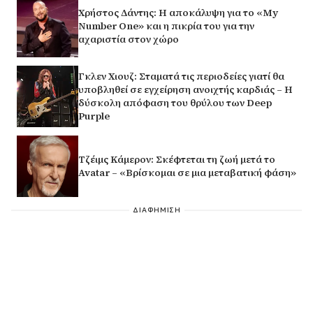
Χρήστος Δάντης: Η αποκάλυψη για το «My
Number One» και η πικρία του για την
αχαριστία στον χώρο
Γκλεν Χιουζ: Σταματά τις περιοδείες γιατί θα
υποβληθεί σε εγχείρηση ανοιχτής καρδιάς – Η
δύσκολη απόφαση του θρύλου των Deep
Purple
Τζέιμς Κάμερον: Σκέφτεται τη ζωή μετά το
Avatar – «Βρίσκομαι σε μια μεταβατική φάση»
ΔΙΑΦΗΜΙΣΗ