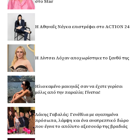
στο Star
Η Αθηναΐς Νέγκα επιστρέφει στο ACTION 24
Η Λίντσει Λόχαν αποχωρίστηκε το ξανθό της
Ηλιοκαμένο μακιγιάζ σαν να έχετε γυρίσει
μόλις από την παραλία; Γίνεται!
Λάκης Γαβαλάς: Γενέθλια με αγαπημένα
πρόσωπα, λάμψη και ένα ανατρεπτικό δώρο
που έγινε το απόλυτο αξεσουάρ της βραδιάς