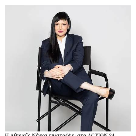
Η Αθηναΐς Νέγκα επιστρέφει στο ACTION 24