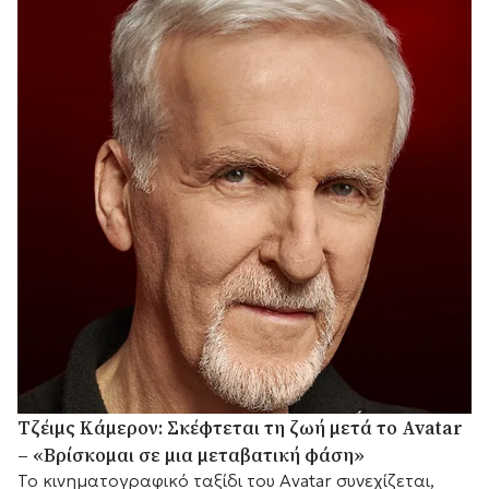
Τζέιμς Κάμερον: Σκέφτεται τη ζωή μετά το Avatar
– «Βρίσκομαι σε μια μεταβατική φάση»
Το κινηματογραφικό ταξίδι του Avatar συνεχίζεται,