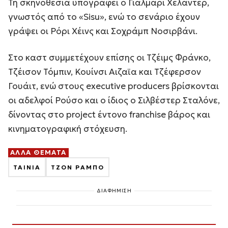
Τη σκηνοθεσία υπογράφει ο Γιάλμαρι Χελάντερ,
γνωστός από το «Sisu», ενώ το σενάριο έχουν
γράψει οι Ρόρι Χέινς και Σοχράμπ Νοσιρβάνι.
Στο καστ συμμετέχουν επίσης οι Τζέιμς Φράνκο,
Τζέισον Τόμπιν, Κουίνσι Αιζαϊα και Τζέφερσον
Γουάιτ, ενώ στους executive producers βρίσκονται
οι αδελφοί Ρούσο και ο ίδιος ο Σιλβέστερ Σταλόνε,
δίνοντας στο project έντονο franchise βάρος και
κινηματογραφική στόχευση.
ΑΛΛΑ ΘΕΜΑΤΑ
ΤΑΙΝΙΑ
ΤΖΟΝ ΡΑΜΠΟ
ΔΙΑΦΗΜΙΣΗ