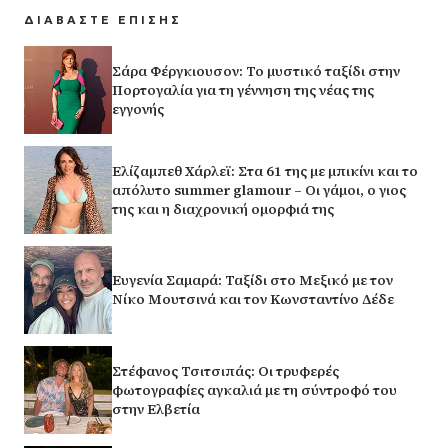
ΔΙΑΒΑΣΤΕ ΕΠΙΣΗΣ
Σάρα Φέργκιουσον: Το μυστικό ταξίδι στην
Πορτογαλία για τη γέννηση της νέας της
εγγονής
Ελίζαμπεθ Χάρλεϊ: Στα 61 της με μπικίνι και το
απόλυτο summer glamour – Οι γάμοι, ο γιος
της και η διαχρονική ομορφιά της
Ευγενία Σαμαρά: Ταξίδι στο Μεξικό με τον
Νίκο Μουτσινά και τον Κωνσταντίνο Δέδε
Στέφανος Τσιτσιπάς: Οι τρυφερές
φωτογραφίες αγκαλιά με τη σύντροφό του
στην Ελβετία