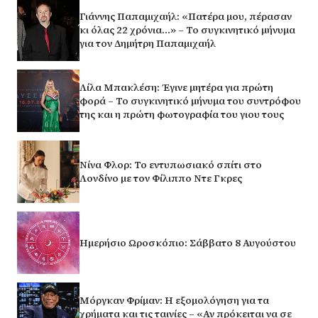
Γιάννης Παπαμιχαήλ: «Πατέρα μου, πέρασαν
κι όλας 22 χρόνια…» – Το συγκινητικό μήνυμα
για τον Δημήτρη Παπαμιχαήλ
Λίλα Μπακλέση: Έγινε μητέρα για πρώτη
φορά – Το συγκινητικό μήνυμα του συντρόφου
της και η πρώτη φωτογραφία του γιου τους
Νίνα Φλορ: Το εντυπωσιακό σπίτι στο
Λονδίνο με τον Φίλιππο Ντε Γκρες
Ημερήσιο Ωροσκόπιο: Σάββατο 8 Αυγούστου
Μόργκαν Φρίμαν: Η εξομολόγηση για τα
χρήματα και τις ταινίες – «Αν πρόκειται να σε