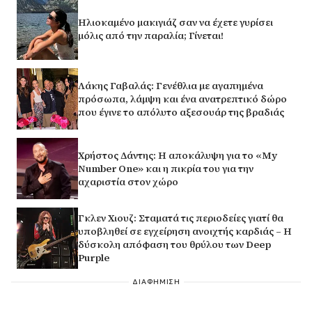
Ηλιοκαμένο μακιγιάζ σαν να έχετε γυρίσει
μόλις από την παραλία; Γίνεται!
Λάκης Γαβαλάς: Γενέθλια με αγαπημένα
πρόσωπα, λάμψη και ένα ανατρεπτικό δώρο
που έγινε το απόλυτο αξεσουάρ της βραδιάς
Χρήστος Δάντης: Η αποκάλυψη για το «My
Number One» και η πικρία του για την
αχαριστία στον χώρο
Γκλεν Χιουζ: Σταματά τις περιοδείες γιατί θα
υποβληθεί σε εγχείρηση ανοιχτής καρδιάς – Η
δύσκολη απόφαση του θρύλου των Deep
Purple
ΔΙΑΦΗΜΙΣΗ