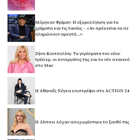
Μόργκαν Φρίμαν: Η εξομολόγηση για τα
χρήματα και τις ταινίες – «Αν πρόκειται να σε
πληρώσουν αρκετά…»
Ζήνα Κουτσελίνη: Τα γυρίσματα του νέου
τρέιλερ, οι συνεργάτες της και το νέο σκηνικό
στο Star
Η Αθηναΐς Νέγκα επιστρέφει στο ACTION 24
Η Λίντσει Λόχαν αποχωρίστηκε το ξανθό της