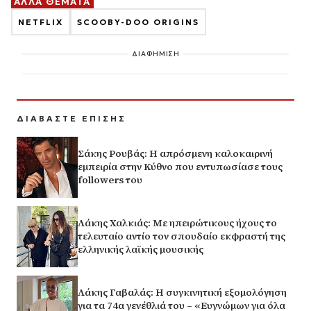
ΑΛΛΑ ΘΕΜΑΤΑ
NETFLIX
SCOOBY-DOO ORIGINS
ΔΙΑΦΗΜΙΣΗ
ΔΙΑΒΑΣΤΕ ΕΠΙΣΗΣ
Σάκης Ρουβάς: Η απρόσμενη καλοκαιρινή
εμπειρία στην Κύθνο που εντυπωσίασε τους
followers του
Λάκης Χαλκιάς: Με ηπειρώτικους ήχους το
τελευταίο αντίο τον σπουδαίο εκφραστή της
ελληνικής λαϊκής μουσικής
Λάκης Γαβαλάς: Η συγκινητική εξομολόγηση
για τα 74α γενέθλιά του – «Ευγνώμων για όλα