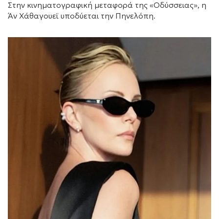
Στην κινηματογραφική μεταφορά της «Οδύσσειας», η
Άν Χάθαγουεϊ υποδύεται την Πηνελόπη.