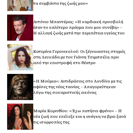
τα συμβάντα της ζωής μου»
Αντόνιο Μπαντέρας: «Η καρδιακή προσβολή
ήταν το καλύτερο πράγμα που μου συνέβη» –
Η αλλαγή ζωής μετά την περιπέτεια υγείας του
Κατερίνα Γερονικολού: Οι ξέγνοιαστες στιγμές
στη Λευκάδα με τον Γιάννη Τσιμιτσέλη πριν
από την επιστροφή στο θέατρο
«Η Μούμια»: Αντιδράσεις στο Λονδίνο με τις
αφίσες της νέας ταινίας – Απαγορεύτηκαν
λόγω της σοκαριστικής εικόνας
Μαρία Κορινθίου: «Έχω πατήσει φρένο» – Η
νέα ζωή που επέλεξε και η ανάγκη να βρει ξανά
τις ισορροπίες της