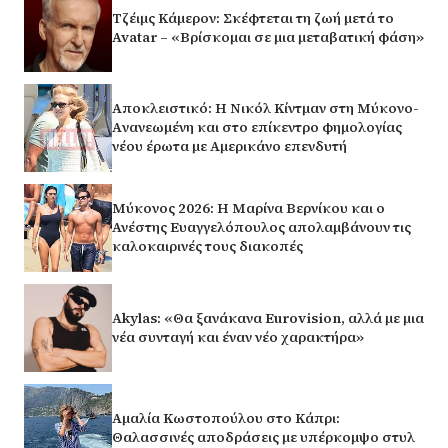
Τζέιμς Κάμερον: Σκέφτεται τη ζωή μετά το
Avatar – «Βρίσκομαι σε μια μεταβατική φάση»
Αποκλειστικό: Η Νικόλ Κίντμαν στη Μύκονο-
Aνανεωμένη και στο επίκεντρο φημολογίας
νέου έρωτα με Αμερικάνο επενδυτή
Μύκονος 2026: Η Μαρίνα Βερνίκου και ο
Ανέστης Ευαγγελόπουλος απολαμβάνουν τις
καλοκαιρινές τους διακοπές
Akylas: «Θα ξανάκανα Eurovision, αλλά με μια
νέα συνταγή και έναν νέο χαρακτήρα»
Αμαλία Κωστοπούλου στο Κάπρι:
Θαλασσινές αποδράσεις με υπέρκομψο στυλ