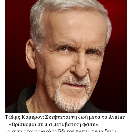
Τζέιμς Κάμερον: Σκέφτεται τη ζωή μετά το Avatar
– «Βρίσκομαι σε μια μεταβατική φάση»
Το κινηματογραφικό ταξίδι του Avatar συνεχίζεται,