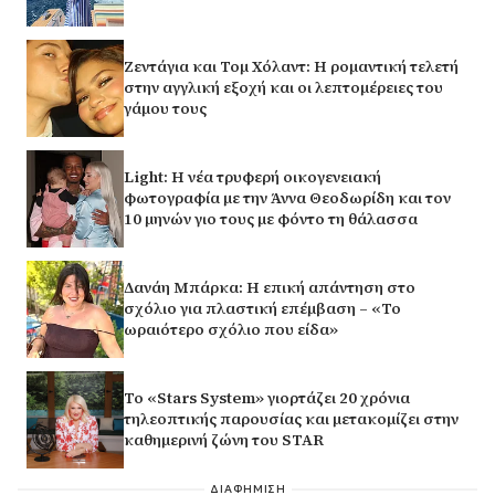
Ζεντάγια και Τομ Χόλαντ: Η ρομαντική τελετή
στην αγγλική εξοχή και οι λεπτομέρειες του
γάμου τους
Light: Η νέα τρυφερή οικογενειακή
φωτογραφία με την Άννα Θεοδωρίδη και τον
10 μηνών γιο τους με φόντο τη θάλασσα
Δανάη Μπάρκα: Η επική απάντηση στο
σχόλιο για πλαστική επέμβαση – «Το
ωραιότερο σχόλιο που είδα»
Το «Stars System» γιορτάζει 20 χρόνια
τηλεοπτικής παρουσίας και μετακομίζει στην
καθημερινή ζώνη του STAR
ΔΙΑΦΗΜΙΣΗ