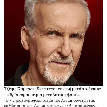
Τζέιμς Κάμερον: Σκέφτεται τη ζωή μετά το Avatar
– «Βρίσκομαι σε μια μεταβατική φάση»
Το κινηματογραφικό ταξίδι του Avatar συνεχίζεται,
καθώς οι ταινίες Avatar 4 και Avatar 5 παραμένουν