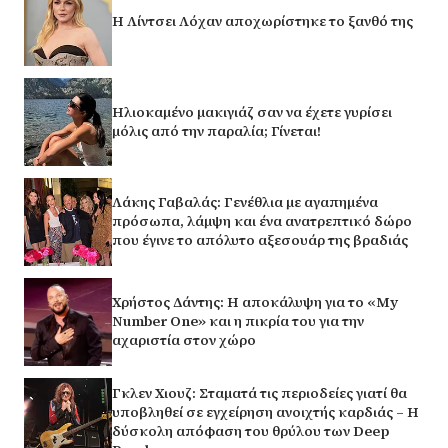
Η Λίντσει Λόχαν αποχωρίστηκε το ξανθό της
Ηλιοκαμένο μακιγιάζ σαν να έχετε γυρίσει
μόλις από την παραλία; Γίνεται!
Λάκης Γαβαλάς: Γενέθλια με αγαπημένα
πρόσωπα, λάμψη και ένα ανατρεπτικό δώρο
που έγινε το απόλυτο αξεσουάρ της βραδιάς
Χρήστος Δάντης: Η αποκάλυψη για το «My
Number One» και η πικρία του για την
αχαριστία στον χώρο
Γκλεν Χιουζ: Σταματά τις περιοδείες γιατί θα
υποβληθεί σε εγχείρηση ανοιχτής καρδιάς – Η
δύσκολη απόφαση του θρύλου των Deep