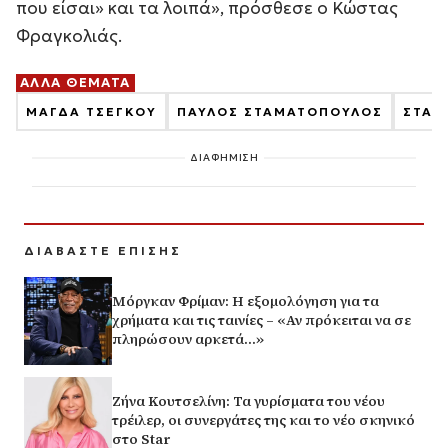
που είσαι» και τα λοιπά», πρόσθεσε ο Κώστας
Φραγκολιάς.
ΑΛΛΑ ΘΕΜΑΤΑ
ΜΑΓΔΑ ΤΣΕΓΚΟΥ
ΠΑΥΛΟΣ ΣΤΑΜΑΤΟΠΟΥΛΟΣ
ΣΤΑΜ
ΔΙΑΦΗΜΙΣΗ
ΔΙΑΒΑΣΤΕ ΕΠΙΣΗΣ
Μόργκαν Φρίμαν: Η εξομολόγηση για τα
χρήματα και τις ταινίες – «Αν πρόκειται να σε
πληρώσουν αρκετά…»
Ζήνα Κουτσελίνη: Τα γυρίσματα του νέου
τρέιλερ, οι συνεργάτες της και το νέο σκηνικό
στο Star