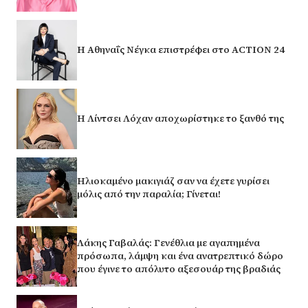
Η Αθηναΐς Νέγκα επιστρέφει στο ACTION 24
Η Λίντσει Λόχαν αποχωρίστηκε το ξανθό της
Ηλιοκαμένο μακιγιάζ σαν να έχετε γυρίσει
μόλις από την παραλία; Γίνεται!
Λάκης Γαβαλάς: Γενέθλια με αγαπημένα
πρόσωπα, λάμψη και ένα ανατρεπτικό δώρο
που έγινε το απόλυτο αξεσουάρ της βραδιάς