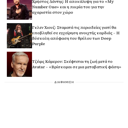
Χρήστος Δάντης: Η αποκάλυψη για το «My
Number One» και η πικρία του για την
αχαριστία στον χώρο
Γκλεν Χιουζ: Σταματά τις περιοδείες γιατί θα
υποβληθεί σε εγχείρηση ανοιχτής καρδιάς – Η
δύσκολη απόφαση του θρύλου των Deep
Purple
Τζέιμς Κάμερον: Σκέφτεται τη ζωή μετά το
Avatar – «Βρίσκομαι σε μια μεταβατική φάση»
ΔΙΑΦΗΜΙΣΗ