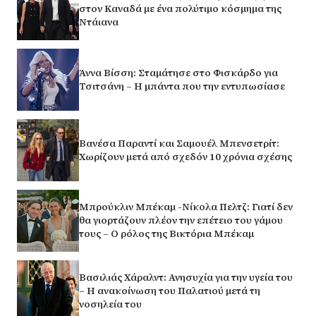
στον Καναδά με ένα πολύτιμο κόσμημα της
Ντάιανα
Άννα Βίσση: Σταμάτησε στο Φισκάρδο για
Τσιτσάνη – Η μπάντα που την εντυπωσίασε
Βανέσα Παραντί και Σαμουέλ Μπενσετρίτ:
Χωρίζουν μετά από σχεδόν 10 χρόνια σχέσης
Μπρούκλιν Μπέκαμ -Νίκολα Πελτζ: Γιατί δεν
θα γιορτάζουν πλέον την επέτειο του γάμου
τους – Ο ρόλος της Βικτόρια Μπέκαμ
Βασιλιάς Χάραλντ: Ανησυχία για την υγεία του
– Η ανακοίνωση του Παλατιού μετά τη
νοσηλεία του