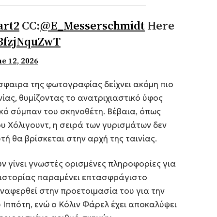
art2
CC:
@E_Messerschmidt
Here
/BfzjNquZwT
ne 12, 2026
σφαιρα της φωτογραφίας δείχνει ακόμη πιο
νίας, θυμίζοντας το ανατριχιαστικό ύφος
κό σύμπαν του σκηνοθέτη. Βέβαια, όπως
υ Χόλιγουντ, η σειρά των γυρισμάτων δεν
τή θα βρίσκεται στην αρχή της ταινίας.
υν γίνει γνωστές ορισμένες πληροφορίες για
ς ιστορίας παραμένει επτασφράγιστο
αναφερθεί στην προετοιμασία του για την
 Ιππότη, ενώ ο Κόλιν Φάρελ έχει αποκαλύψει