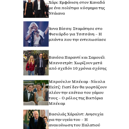
Χάρι: Εμφάνιση στον Καναδά
με ένα πολύτιμο κόσμημα της
Ντάιανα
Άννα Βίσση: Σταμάτησε στο
Φισκάρδο για Τσιτσάνη – Η
μπάντα που την εντυπωσίασε
Βανέσα Παραντί και Σαμουέλ
Μπενσετρίτ: Χωρίζουν μετά
από σχεδόν 10 χρόνια σχέσης
Μπρούκλιν Μπέκαμ -Νίκολα
Πελτζ: Γιατί δεν θα γιορτάζουν
πλέον την επέτειο του γάμου
τους – Ο ρόλος της Βικτόρια
Μπέκαμ
Βασιλιάς Χάραλντ: Ανησυχία
για την υγεία του – Η
ανακοίνωση του Παλατιού