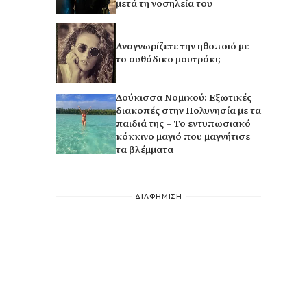
μετά τη νοσηλεία του
Αναγνωρίζετε την ηθοποιό με
το αυθάδικο μουτράκι;
Δούκισσα Νομικού: Εξωτικές
διακοπές στην Πολυνησία με τα
παιδιά της – Το εντυπωσιακό
κόκκινο μαγιό που μαγνήτισε
τα βλέμματα
ΔΙΑΦΗΜΙΣΗ