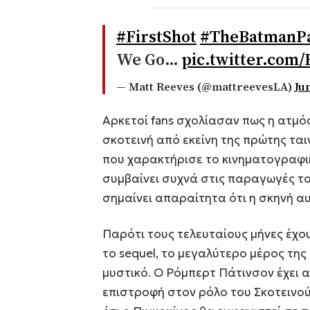
#FirstShot
#TheBatmanP
We Go…
pic.twitter.com
— Matt Reeves (@mattreevesLA)
Ju
Αρκετοί fans σχολίασαν πως η ατμό
σκοτεινή από εκείνη της πρώτης ται
που χαρακτήρισε το κινηματογραφι
συμβαίνει συχνά στις παραγωγές το
σημαίνει απαραίτητα ότι η σκηνή αυ
Παρότι τους τελευταίους μήνες έχο
το sequel, το μεγαλύτερο μέρος τη
μυστικό. Ο Ρόμπερτ Πάτινσον έχει 
επιστροφή στον ρόλο του Σκοτεινού