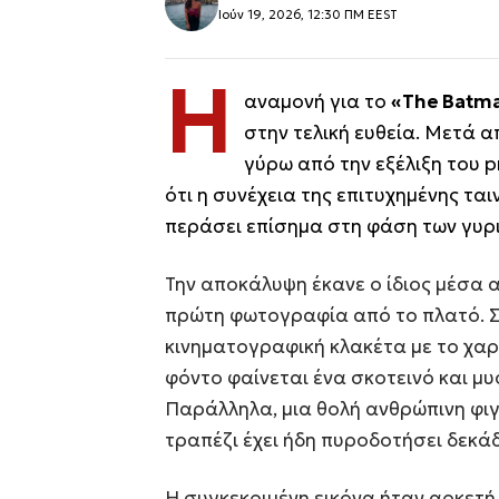
Ιούν 19, 2026, 12:30 ΠΜ EEST
Η
αναμονή για το
«The Batma
στην τελική ευθεία. Μετά 
γύρω από την εξέλιξη του p
ότι η συνέχεια της επιτυχημένης ται
περάσει επίσημα στη φάση των γυρ
Την αποκάλυψη έκανε ο ίδιος μέσα α
πρώτη φωτογραφία από το πλατό. Στ
κινηματογραφική κλακέτα με το χαρ
φόντο φαίνεται ένα σκοτεινό και μυ
Παράλληλα, μια θολή ανθρώπινη φι
τραπέζι έχει ήδη πυροδοτήσει δεκάδε
Η συγκεκριμένη εικόνα ήταν αρκετή 