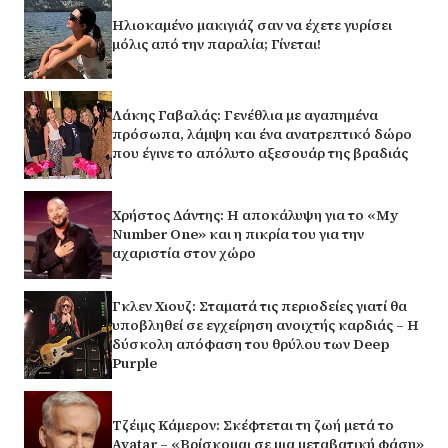
Ηλιοκαμένο μακιγιάζ σαν να έχετε γυρίσει
μόλις από την παραλία; Γίνεται!
Λάκης Γαβαλάς: Γενέθλια με αγαπημένα
πρόσωπα, λάμψη και ένα ανατρεπτικό δώρο
που έγινε το απόλυτο αξεσουάρ της βραδιάς
Χρήστος Δάντης: Η αποκάλυψη για το «My
Number One» και η πικρία του για την
αχαριστία στον χώρο
Γκλεν Χιουζ: Σταματά τις περιοδείες γιατί θα
υποβληθεί σε εγχείρηση ανοιχτής καρδιάς – Η
δύσκολη απόφαση του θρύλου των Deep
Purple
Τζέιμς Κάμερον: Σκέφτεται τη ζωή μετά το
Avatar – «Βρίσκομαι σε μια μεταβατική φάση»