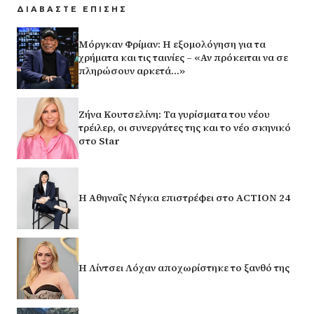
ΔΙΑΒΑΣΤΕ ΕΠΙΣΗΣ
Μόργκαν Φρίμαν: Η εξομολόγηση για τα
χρήματα και τις ταινίες – «Αν πρόκειται να σε
πληρώσουν αρκετά…»
Ζήνα Κουτσελίνη: Τα γυρίσματα του νέου
τρέιλερ, οι συνεργάτες της και το νέο σκηνικό
στο Star
Η Αθηναΐς Νέγκα επιστρέφει στο ACTION 24
Η Λίντσει Λόχαν αποχωρίστηκε το ξανθό της