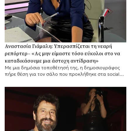
Αναστασία Γιάμαλη: Υπερασπίζεται τη νεαρή
ρεπόρτερ– «Ας μην είμαστε τόσο εύκολοι στο να
καταδικάσουμε μια άστοχη αντίδραση»
Με μια δημόσια τοποθέτησή της, η δημοσιογράφος
πήρε θέση για τον σάλο που προκλήθηκε στα social
media, τονίζοντας τις ακραίες συνθήκες κάτω από τις
οποίες εργάζονται οι ρεπόρτερ στο πεδίο.