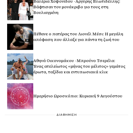
Βαλέρια Χοψονίδου -Αργύρης Βλωτιδέλλης:
Βάφτισαν τον μονάκριβο γιο τους στη
Βουλιαγμένη
Πέθανε ο πατέρας του Λιονέλ Μέσι: Η μεγάλη
απόφαση που άλλαξε για πάντα τη ζωή του
Αθηνά Οικονομάκου -Μπρούνο Τσερέλα:
Ένας ατελείωτος «μήνας του μέλιτος» γεμάτος
έρωτα, ταξίδια και εντυπωσιακά κλικ
Ημερήσιο Ωροσκόπιο: Κυριακή 9 Αυγούστου
ΔΙΑΦΗΜΙΣΗ