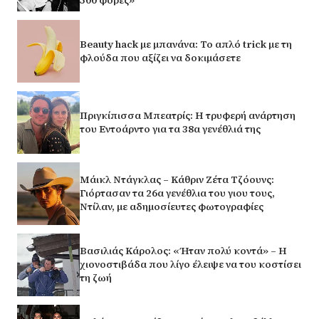
Beauty hack με μπανάνα: Το απλό trick με τη
φλούδα που αξίζει να δοκιμάσετε
Πριγκίπισσα Μπεατρίς: Η τρυφερή ανάρτηση
του Εντοάρντο για τα 38α γενέθλιά της
Μάικλ Ντάγκλας – Κάθριν Ζέτα Τζόουνς:
Γιόρτασαν τα 26α γενέθλια του γιου τους,
Ντίλαν, με αδημοσίευτες φωτογραφίες
Βασιλιάς Κάρολος: «Ήταν πολύ κοντά» – Η
χιονοστιβάδα που λίγο έλειψε να του κοστίσει
τη ζωή